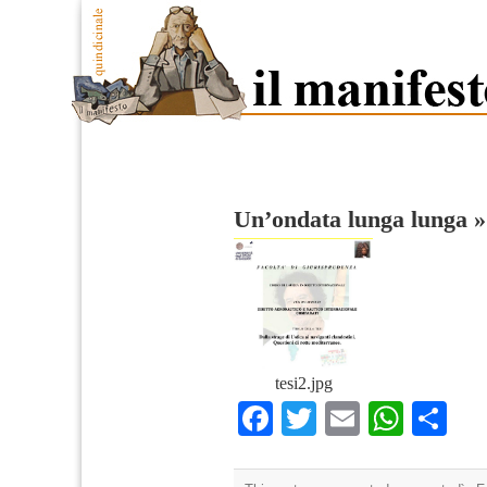
Un’ondata lunga lunga
tesi2.jpg
Facebook
Twitter
Email
What
Co