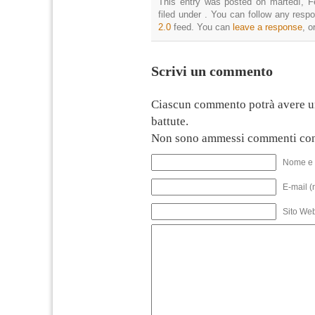
This entry was posted on martedì, F
filed under . You can follow any resp
2.0
feed. You can
leave a response
, o
Scrivi un commento
Ciascun commento potrà avere u
battute.
Non sono ammessi commenti con
Nome e 
E-mail (
Sito We