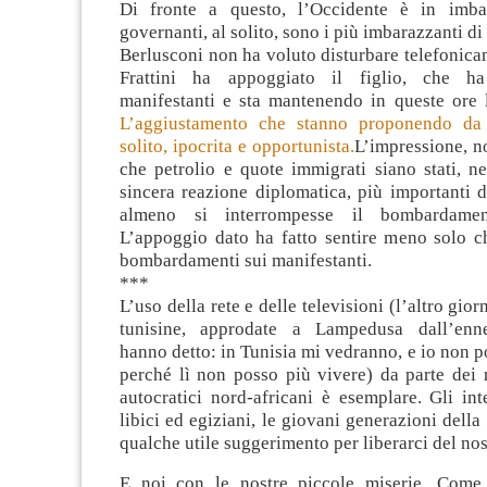
Di fronte a questo, l’Occidente è in imbar
governanti, al solito, sono i più imbarazzanti di t
Berlusconi non ha voluto disturbare telefonic
Frattini ha appoggiato il figlio, che h
manifestanti e sta mantenendo in queste ore 
L’aggiustamento che stanno proponendo da i
solito, ipocrita e opportunista.
L’impressione, no
che petrolio e quote immigrati siano stati, n
sincera reazione diplomatica, più importanti 
almeno si interrompesse il bombardament
L’appoggio dato ha fatto sentire meno solo ch
bombardamenti sui manifestanti.
***
L’uso della rete e delle televisioni (l’altro gi
tunisine, approdate a Lampedusa dall’enn
hanno detto: in Tunisia mi vedranno, e io non po
perché lì non posso più vivere) da parte dei r
autocratici nord-africani è esemplare. Gli inte
libici ed egiziani, le giovani generazioni della
qualche utile suggerimento per liberarci del nos
E noi con le nostre piccole miserie. Come 