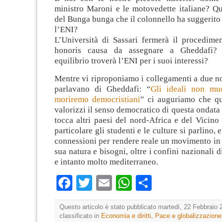
ministro Maroni e le motovedette italiane? Qu
del Bunga bunga che il colonnello ha suggerito
l’ENI?
L’Università di Sassari fermerà il procedimen
honoris causa da assegnare a Gheddafi?
equilibrio troverà l’ENI per i suoi interessi?
Mentre vi riproponiamo i collegamenti a due nos
parlavano di Gheddafi: “
Gli ideali non mu
moriremo democristiani
” ci auguriamo che q
valorizzi il senso democratico di questa ondata 
tocca altri paesi del nord-Africa e del Vicino
particolare gli studenti e le culture si parlino, 
connessioni per rendere reale un movimento in
sua natura e bisogni, oltre i confini nazionali 
e intanto molto mediterraneo.
Facebook
Twitter
Email
WhatsApp
Condividi
Questo articolo è stato pubblicato martedì, 22 Febbraio 
classificato in
Economia e diritti
,
Pace e globalizzazione