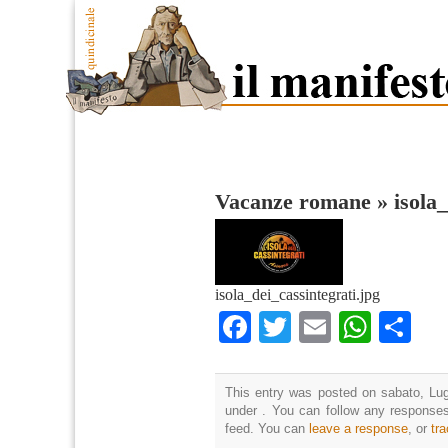
Vacanze romane
»
isola
isola_dei_cassintegrati.jpg
Facebook
Twitter
Email
What
Co
This entry was posted on sabato, Lugl
under . You can follow any responses
feed. You can
leave a response
, or
tr