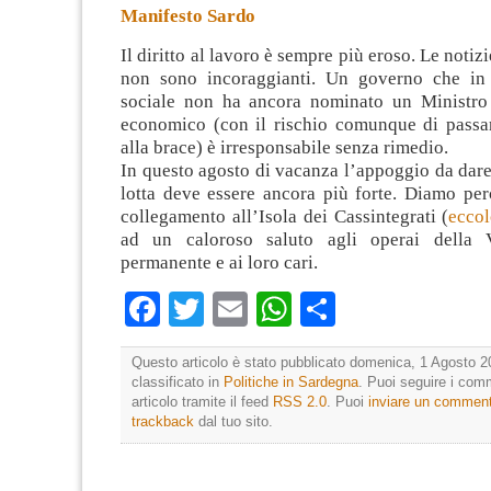
Manifesto Sardo
Il diritto al lavoro è sempre più eroso. Le notiz
non sono incoraggianti. Un governo che in 
sociale non ha ancora nominato un Ministro
economico (con il rischio comunque di passar
alla brace)
è irresponsabile senza rimedio.
In questo agosto di vacanza l’appoggio da dare 
lotta deve essere ancora più forte. Diamo perc
collegamento all’Isola dei Cassintegrati (
ecco
ad un caloroso saluto agli operai della V
permanente e ai loro cari.
Facebook
Twitter
Email
WhatsApp
Condividi
Questo articolo è stato pubblicato domenica, 1 Agosto 2
classificato in
Politiche in Sardegna
. Puoi seguire i com
articolo tramite il feed
RSS 2.0
. Puoi
inviare un commen
trackback
dal tuo sito.