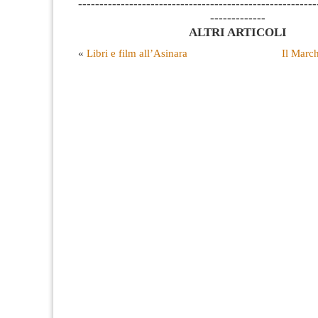
--------------------------------------------------------
-------------
ALTRI ARTICOLI
«
Libri e film all’Asinara
Il March