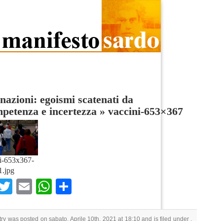
nazioni: egoismi scatenati da
petenza e incertezza
»
vaccini-653×367
i-653x367-
1.jpg
Facebook
Twitter
Email
WhatsApp
Condividi
try was posted on sabato, Aprile 10th, 2021 at 18:10 and is filed under .