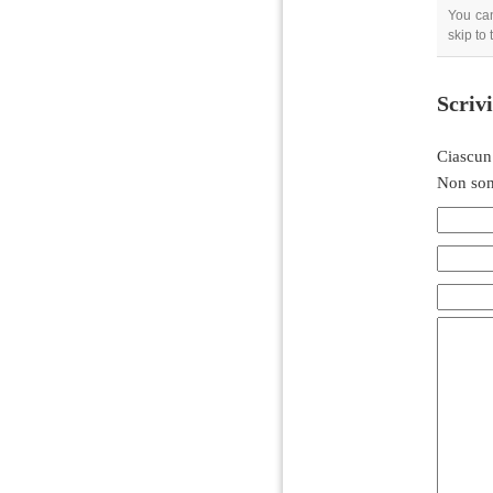
You can
skip to
Scriv
Ciascun
Non son