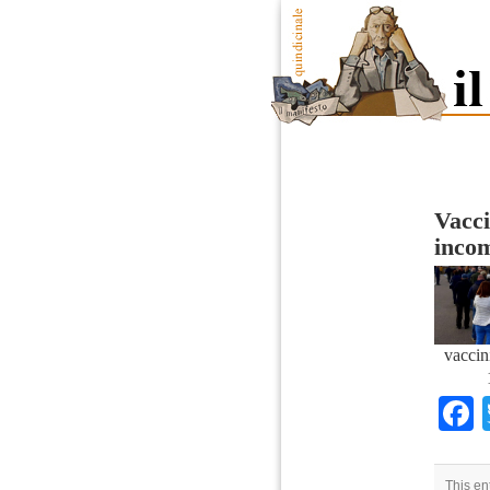
Vacci
incom
vaccin
This en