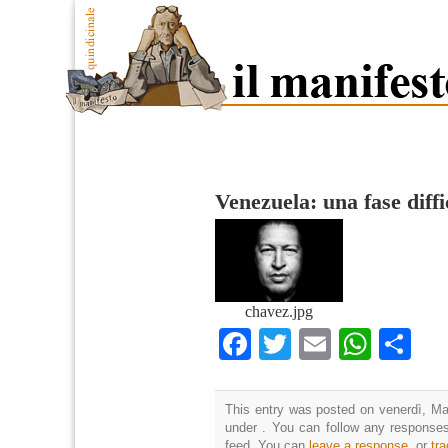
Venezuela: una fase diffi
chavez.jpg
Facebook
Twitter
Email
What
Co
This entry was posted on venerdì, Mar
under . You can follow any responses
feed. You can
leave a response
, or
tr