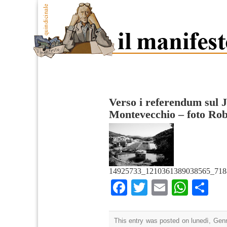
Verso i referendum sul 
Montevecchio – foto Robe
14925733_1210361389038565_718
Facebook
Twitter
Email
What
Co
This entry was posted on lunedì, Genn