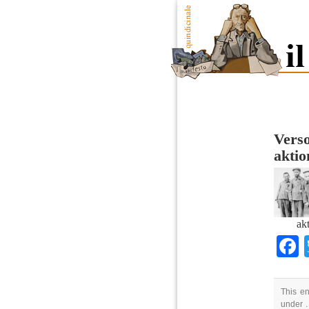
Verso
aktio
ak
This en
under .