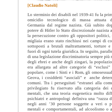
[Claudio Natoli]
Lo sterminio dei disabili nel 1939-41 fu la pri
omicidio tecnologico di massa attuata d
Germania dal regime nazista.
Già subito dop
potere di Hitler lo Stato discrezionale nazista
la persecuzione contro gli oppositori politici,
migliaia erano stato rinchiusi nei campi di c
sottoposti a brutali maltrattamenti, torture e
fuori di ogni tutela giuridica. In seguito, paral
di una legislazione discriminatoria sempre più 
degli ebrei e anche degli zingari, la popolazi
era allargata ad altre categorie di “esclusi”
popolare, come i Sinti e i Rom, gli omosessuali
Geova, i cosiddetti “asociali” e anche determ
comuni. Tra i perseguitati “estranei alla com
privilegiato fu riservato alla categoria dei d
mentali, che una teoria eugenetica molto diff
psichiatri e antropologi definiva una “razza 
negli anni ’30 persone soggette a veri o pr
mentali e comportamentali, ad alcoolismo o 