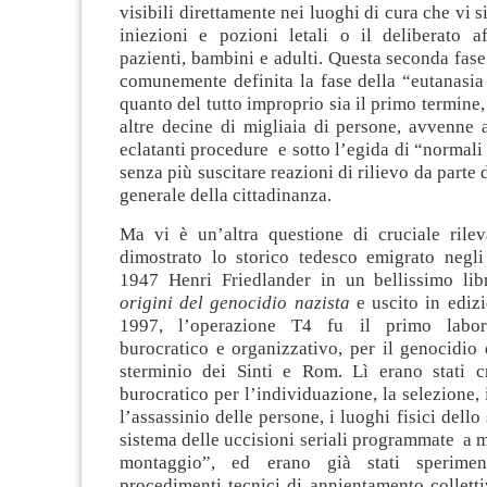
visibili direttamente nei luoghi di cura che vi 
iniezioni e pozioni letali o il deliberato 
pazienti, bambini e adulti. Questa seconda fase 
comunemente definita la fase della “eutanasia
quanto del tutto improprio sia il primo termine
altre decine di migliaia di persone, avvenne 
eclatanti procedure e sotto l’egida di “normal
senza più suscitare reazioni di rilievo da parte 
generale della cittadinanza.
Ma vi è un’altra questione di cruciale ril
dimostrato lo storico tedesco emigrato negli 
1947 Henri Friedlander in un bellissimo lib
origini del genocidio nazista
e uscito in edizi
1997, l’operazione T4 fu il primo labora
burocratico e organizzativo, per il genocidio 
sterminio dei Sinti e Rom. Lì erano stati cr
burocratico per l’individuazione, la selezione, 
l’assassinio delle persone, i luoghi fisici dello
sistema delle uccisioni seriali programmate a m
montaggio”, ed erano già stati speriment
procedimenti tecnici di annientamento colletti