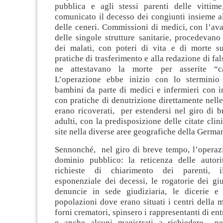
pubblica e agli stessi parenti delle vittim
comunicato il decesso dei congiunti insieme al
delle ceneri. Commissioni di medici, con l’aval
delle singole strutture sanitarie, procedevano
dei malati, con poteri di vita e di morte sui
pratiche di trasferimento e alla redazione di fals
ne attestavano la morte per asserite “ca
L’operazione ebbe inizio con lo sterminio
bambini da parte di medici e infermieri con in
con pratiche di denutrizione direttamente nelle 
erano ricoverati, per estendersi nel giro di 
adulti, con la predisposizione delle citate clin
site nella diverse aree geografiche della German
Sennonché, nel giro di breve tempo, l’operaz
dominio pubblico: la reticenza delle autorit
richieste di chiarimento dei parenti, il
esponenziale dei decessi, le rogatorie dei giud
denuncie in sede giudiziaria, le dicerie e 
popolazioni dove erano situati i centri della mo
forni crematori, spinsero i rappresentanti di en
e anche alcuni magistrati a richiedere per