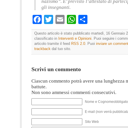
nazismo”. E’ previsto l’attestato di partec
gli insegnanti.
Facebook
Twitter
Email
WhatsApp
Condividi
Questo articolo è stato pubblicato martedì, 16 Gennaio 2
classificato in
Interventi e Opinioni
. Puoi seguire i comm
articolo tramite il feed
RSS 2.0
. Puoi
inviare un commen
trackback
dal tuo sito.
Scrivi un commento
Ciascun commento potrà avere una lunghezza 
battute.
Non sono ammessi commenti consecutivi.
Nome e Cognomeobbligato
E-mail (non verrà pubblicata
Sito Web