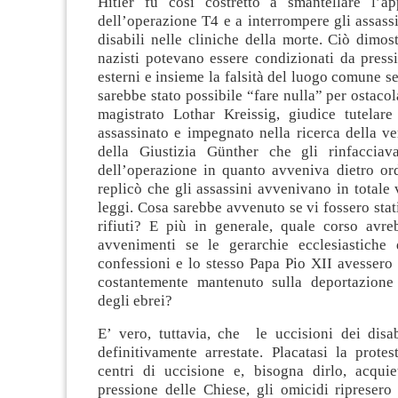
Hitler fu così costretto a smantellare l’ap
dell’operazione T4 e a interrompere gli assassin
disabili nelle cliniche della morte. Ciò dimost
nazisti potevano essere condizionati da pressi
esterni e insieme la falsità del luogo comune
sarebbe stato possibile “fare nulla” per ostacol
magistrato Lothar Kreissig, giudice tutelare
assassinato e impegnato nella ricerca della ver
della Giustizia Günther che gli rinfacciava
dell’operazione in quanto avveniva dietro ord
replicò che gli assassini avvenivano in totale 
leggi. Cosa sarebbe avvenuto se vi fossero stati
rifiuti? E più in generale, quale corso avre
avvenimenti se le gerarchie ecclesiastiche
confessioni e lo stesso Papa Pio XII avessero r
costantemente mantenuto sulla deportazione
degli ebrei?
E’ vero, tuttavia, che le uccisioni dei disa
definitivamente arrestate. Placatasi la prote
centri di uccisione e, bisogna dirlo, acquie
pressione delle Chiese, gli omicidi ripreser