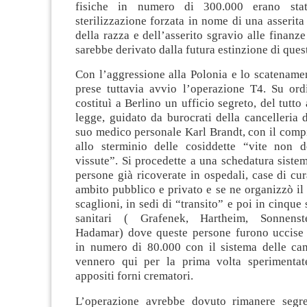
fisiche in numero di 300.000 erano stat
sterilizzazione forzata in nome di una asserita
della razza e dell’asserito sgravio alle finanze
sarebbe derivato dalla futura estinzione di quest
Con l’aggressione alla Polonia e lo scatename
prese tuttavia avvio l’operazione T4. Su ordi
costituì a Berlino un ufficio segreto, del tutto 
legge, guidato da burocrati della cancelleria 
suo medico personale Karl Brandt, con il comp
allo sterminio delle cosiddette “vite non 
vissute”. Si procedette a una schedatura sistema
persone già ricoverate in ospedali, case di cur
ambito pubblico e privato e se ne organizzò il 
scaglioni, in sedi di “transito” e poi in cinque s
sanitari ( Grafenek, Hartheim, Sonnenst
Hadamar) dove queste persone furono uccise 
in numero di 80.000 con il sistema delle ca
vennero qui per la prima volta sperimentat
appositi forni crematori.
L’operazione avrebbe dovuto rimanere segre