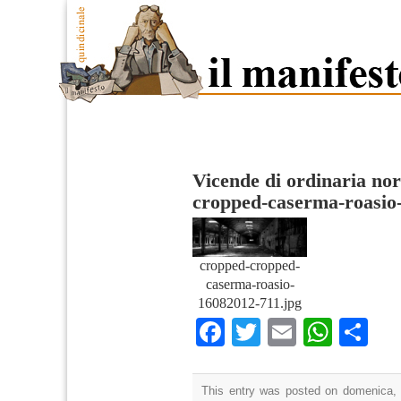
Vicende di ordinaria no
cropped-caserma-roasio
cropped-cropped-
caserma-roasio-
16082012-711.jpg
Facebook
Twitter
Email
What
Co
This entry was posted on domenica, 