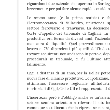
riguardanti due aziende che operano in Sardeg
brevemente per poi fare alcune rapide considera
Lo scorso anno (è la prima notizia) è fal
Elettromeccanica di Villacidro,
un’azienda
s
settore ferroviario e tranviario. L
a decisione
Corte d’appello del tribunale di Cagliari. In r
produttiva era ferma da diversi anni: l’aziend
mancanza di liquidità. Quel provvedimento 
lavoro a 276 dipendenti più quelli dell’indott
trovare acquirenti non andarono in porto e, dopo
procedurali in tribunale, ci fu l’ultimo at
fallimento.
Oggi, a distanza di un anno, per la Keller potr
nuova fase di rilancio produttivo. Lo ipotizzano,
ottimismo, l’assessore regionale all’Industr
territoriali di Cgil, Cisl e Uil e i rappresentanti
L’incertezza però è d’obbligo, anche se un’azien
settore sembra orientata a rilevare il sito in
comunque sottolineato che la ripresa, se ci sarà