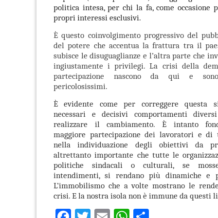
politica intesa, per chi la fa, come occasione p
propri interessi esclusivi.
È questo coinvolgimento progressivo del pubbl
del potere che accentua la frattura tra il pa
subisce le disuguaglianze e l’altra parte che in
ingiustamente i privilegi. La crisi della dem
partecipazione nascono da qui e sono
pericolosissimi.
È evidente come per correggere questa si
necessari e decisivi comportamenti divers
realizzare il cambiamento. È intanto fo
maggiore partecipazione dei lavoratori e di t
nella individuazione degli obiettivi da p
altrettanto importante che tutte le organizzaz
politiche sindacali o culturali, se moss
intendimenti, si rendano più dinamiche e p
L’immobilismo che a volte mostrano le rende
crisi. E la nostra isola non è immune da questi l
Facebook
Twitter
Email
WhatsApp
Condividi