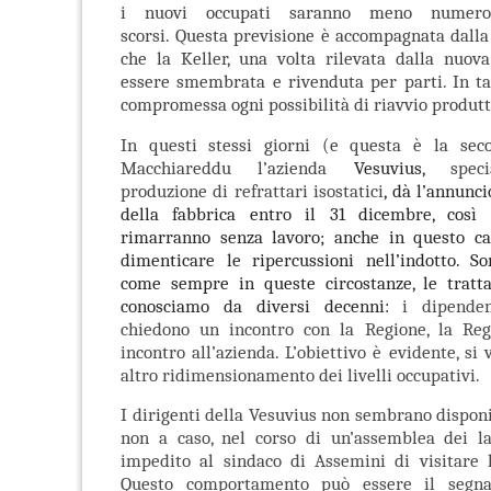
i nuovi occupati saranno meno numero
scorsi.
Questa previsione è accompagnata dalla
che la Keller, una volta rilevata dalla nuova
essere smembrata e rivenduta per parti. In ta
compromessa ogni possibilità di riavvio produtt
In questi stessi giorni (e questa è la sec
Macchiareddu l’azienda
Vesuvius,
spec
produzione di refrattari isostatici
, dà l’annunc
della fabbrica entro il 31 dicembre, così 
rimarranno senza lavoro; anche in questo c
dimenticare le ripercussioni nell’indotto. So
come sempre in queste circostanze, le tratt
conosciamo da diversi decenni:
i dipenden
chiedono un incontro con la Regione, la Re
incontro all’azienda. L’obiettivo è evidente, si
altro ridimensionamento dei livelli occupativi.
I dirigenti della Vesuvius non sembrano disponib
non a caso, nel corso di un’assemblea dei la
impedito al sindaco di Assemini di visitare l
Questo comportamento può essere il segn