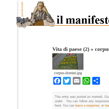
Vita di paese (2)
»
corpu
corpus-domini.jpg
Facebook
Twitter
Email
What
Co
This entry was posted on martedì, Giu
under . You can follow any responses
feed. You can
leave a response
, or
tr