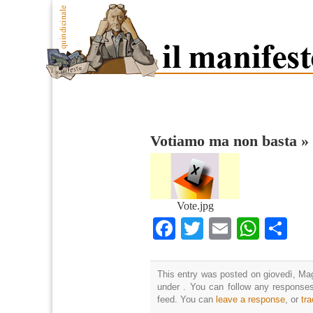
Votiamo ma non basta
»
Vote.jpg
Facebook
Twitter
Email
What
Co
This entry was posted on giovedì, Mag
under . You can follow any responses
feed. You can
leave a response
, or
tr