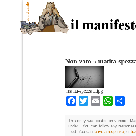
Non voto
»
matita-spezz
matita-spezzata.jpg
Facebook
Twitter
Email
What
Co
This entry was posted on venerdì, Mag
under . You can follow any responses
feed. You can
leave a response
, or
tr