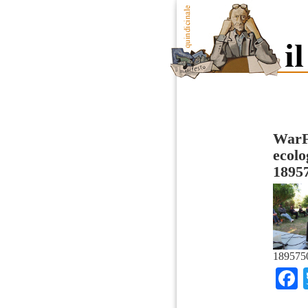
WarFr
ecolo
1895
189575