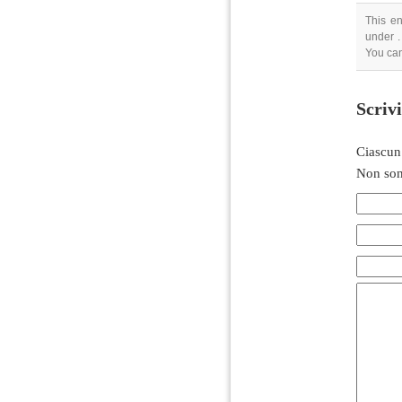
This en
under .
You can
Scriv
Ciascun
Non son