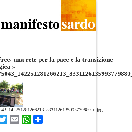
ee, una rete per la pace e la transizione
gica
»
75043_142251281266213_8331126135993779880
043_142251281266213_8331126135993779880_n.jpg
Facebook
Twitter
Email
WhatsApp
Condividi