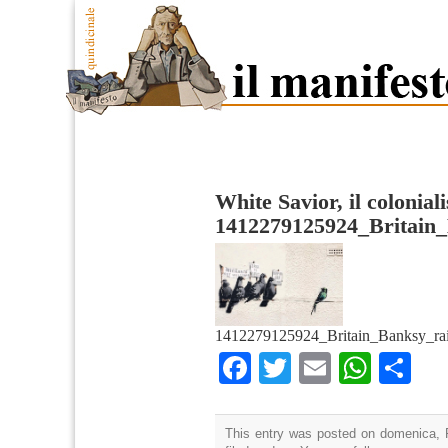
White Savior, il colonial
1412279125924_Britain
1412279125924_Britain_Banksy_rai
Facebook
Twitter
Email
What
Co
This entry was posted on domenica, F