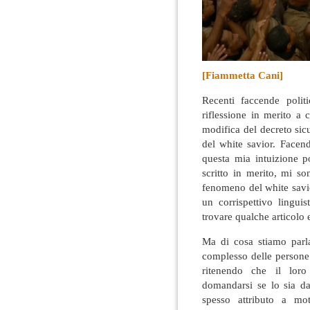
[Fiammetta Cani]
Recenti faccende polit
riflessione in merito a
modifica del decreto si
del white savior.
Facendo
questa mia intuizione p
scritto in merito, mi so
fenomeno del white savi
un corrispettivo lingui
trovare qualche articolo 
Ma di cosa stiamo parla
complesso delle persone
ritenendo che il loro
domandarsi se lo sia 
spesso attributo a mot