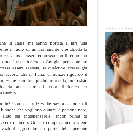
iche in Italia, mi hanno portata a fare una
 come il ruolo di un movimento che chiede la
curezza, possa essere connesso con il fenomeno
 una breve ricerca su Google, per capire se
otesse essere sensata, se qualcuno avesse già
no accorta che in Italia, di notizie riguardo il
or, ve ne sono ben poche; non solo, non esiste
stico da poter usare sui motori di ricerca per
esaustivo.
ndo? Con le parole white savior si indica il
 bianche che vogliono aiutare le persone nere,
 aiuto sia indispensabile, ancor prima di
davvero o meno. Questo comportamento viene
ivazioni egoistiche da parte delle persone