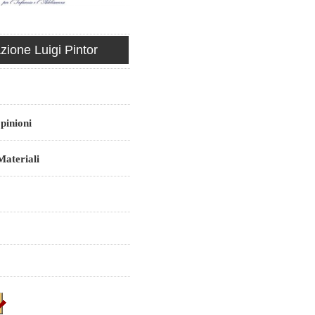
ione Luigi Pintor
pinioni
ateriali