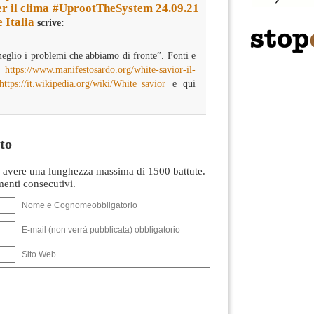
er il clima #UprootTheSystem 24.09.21
 Italia
scrive:
eglio i problemi che abbiamo di fronte”. Fonti e
:
https://www.manifestosardo.org/white-savior-il-
https://it.wikipedia.org/wiki/White_savior
e qui
to
avere una lunghezza massima di 1500 battute.
nti consecutivi.
Nome e Cognomeobbligatorio
E-mail (non verrà pubblicata) obbligatorio
Sito Web