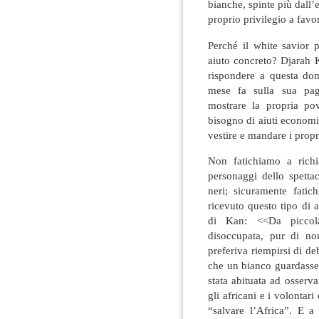
bianche, spinte più dall’e
proprio privilegio a favo
Perché il white savior 
aiuto concreto? Djarah Ka
rispondere a questa dom
mese fa sulla sua pag
mostrare la propria po
bisogno di aiuti econom
vestire e mandare i prop
Non fatichiamo a rich
personaggi dello spetta
neri; sicuramente fatic
ricevuto questo tipo di 
di Kan: <<Da piccol
disoccupata, pur di no
preferiva riempirsi di d
che un bianco guardasse 
stata abituata ad osserva
gli africani e i volontar
“salvare l’Africa”. E a