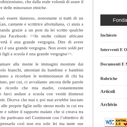
sibizionismo, che dalla reale volontà di usare il
re delle minoranze etniche.
può essere dannoso, nonostante si tratti di un
Fondaz
n, cantante e scrittrice afroitaliana, ci aiuta a
anda grazie a un post da lei scritto qualche
Inchieste
ina Facebook: <<In molte culture africane
vertà è una grande vergogna. Dire di avere
ici è una grande vergogna. Non avere soldi per
Interventi E O
ri figli a scuola è una grande vergogna>>.
Documenti E M
iamare alla mente le immagini mostrate dai
colo bianchi, attorniati da bambine e bambini
hiamo a ricordare le testimonianze di chi ha
Rubriche
aiuto, per cui, ci avvaliamo ancora delle parole
a ricordo che mia madre, costantemente
Articoli
n farci andare a scuola con vestiti dismessi
ebiti. Diceva che mai e poi mai avrebbe lasciato
Archivio
alle proprie figlie nello stesso modo in cui era
re e subire il rapporto malato che si creava tra
i che partivano nel Continente con l’obiettivo di
 pensarla così non era solo lei ma tante sue