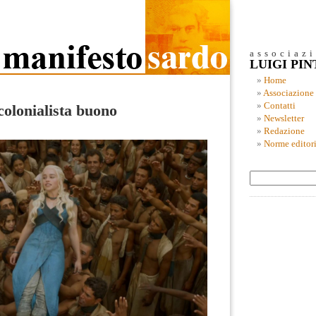
associaz
LUIGI PI
Home
Associazione
Contatti
 colonialista buono
Newsletter
Redazione
Norme editori