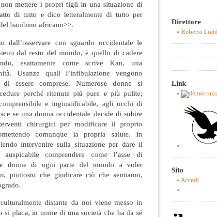
non mettere i propri figli in una situazione di
atto di tutto e dico letteralmente di tutto per
Direttore
o del bambino africano>>.
Roberto Lod
to dall’osservare con sguardo occidentale le
nienti dal resto del mondo, è quello di cadere
reando, esattamente come scrive Kan, una
nità. Usanze quali l’infibulazione vengono
a di essere comprese. Numerose donne si
Link
cedure perché ritenute più pure e più pulite;
comprensibile e ingiustificabile, agli occhi di
nisce se una donna occidentale decide di subire
rventi chirurgici per modificare il proprio
omettendo comunque la propria salute. In
lendo intervenire sulla situazione per dare il
e auspicabile comprendere come l’asse di
 le donne di ogni parte del mondo a voler
Sito
pi, piuttosto che giudicare ciò che sentiamo,
Accedi
ogrado.
culturalmente distante da noi viene messo in
do si placa, in nome di una società che ha da sé