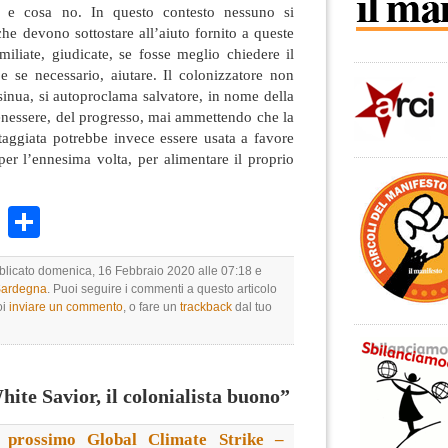
ile e cosa no. In questo contesto nessuno si
e devono sottostare all’aiuto fornito a queste
miliate, giudicate, se fosse meglio chiedere il
e se necessario, aiutare. Il colonizzatore non
nsinua, si autoproclama salvatore, in nome della
enessere, del progresso, mai ammettendo che la
taggiata potrebbe invece essere usata a favore
er l’ennesima volta, per alimentare il proprio
k
r
ail
WhatsApp
Condividi
bblicato domenica, 16 Febbraio 2020 alle 07:18 e
 Sardegna
. Puoi seguire i commenti a questo articolo
oi
inviare un commento
, o fare un
trackback
dal tuo
te Savior, il colonialista buono”
l prossimo Global Climate Strike –