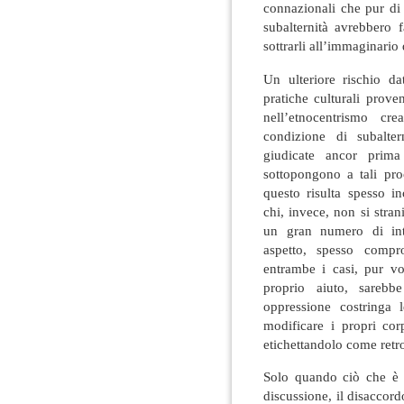
connazionali che pur di 
subalternità avrebbero f
sottrarli all’immaginari
Un ulteriore rischio da
pratiche culturali prove
nell’etnocentrismo c
condizione di subalter
giudicate ancor prim
sottopongono a tali pro
questo risulta spesso in
chi, invece, non si stra
un gran numero di inte
aspetto, spesso compr
entrambe i casi, pur vo
proprio aiuto, sarebb
oppressione costringa
modificare i propri cor
etichettandolo come retr
Solo quando ciò che è 
discussione, il disaccor