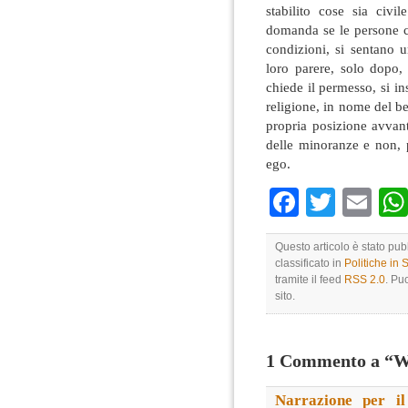
stabilito cose sia civ
domanda se le persone ch
condizioni, si sentano u
loro parere, solo dopo, 
chiede il permesso, si i
religione, in nome del b
propria posizione avvan
delle minoranze e non, p
ego.
Faceboo
Twitte
Em
Questo articolo è stato pu
classificato in
Politiche in
tramite il feed
RSS 2.0
. Pu
sito.
1 Commento a “Whi
Narrazione per i