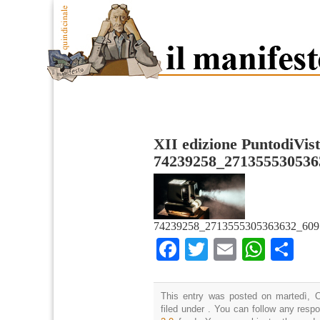
XII edizione PuntodiVis
74239258_271355530536
74239258_2713555305363632_609
Facebook
Twitter
Email
What
Co
This entry was posted on martedì, O
filed under . You can follow any resp