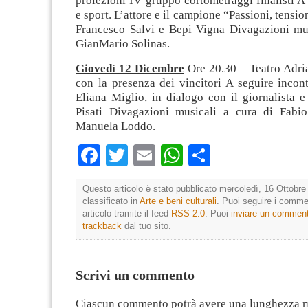
proiezioni IV gruppo cortometraggi finalisti 
e sport. L’attore e il campione “Passioni, tensi
Francesco Salvi e Bepi Vigna Divagazioni mus
GianMario Solinas.
Giovedì 12 Dicembre
Ore 20.30 – Teatro Adri
con la presenza dei vincitori A seguire incont
Eliana Miglio, in dialogo con il giornalista e
Pisati Divagazioni musicali a cura di Fabi
Manuela Loddo.
Facebook
Twitter
Email
WhatsApp
Condividi
Questo articolo è stato pubblicato mercoledì, 16 Ottobre
classificato in
Arte e beni culturali
. Puoi seguire i comme
articolo tramite il feed
RSS 2.0
. Puoi
inviare un commen
trackback
dal tuo sito.
Scrivi un commento
Ciascun commento potrà avere una lunghezza 