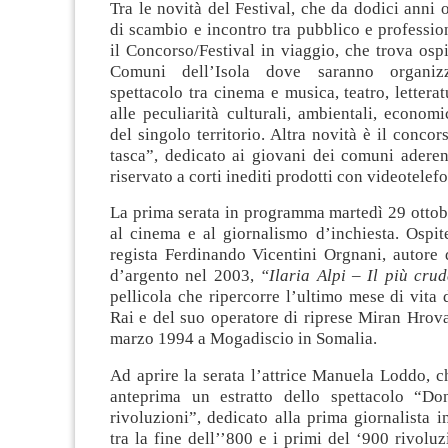
Tra le novità del Festival, che da dodici anni 
di scambio e incontro tra pubblico e professioni
il Concorso/Festival in viaggio, che trova ospit
Comuni dell’Isola dove saranno organizz
spettacolo tra cinema e musica, teatro, letterat
alle peculiarità culturali, ambientali, economi
del singolo territorio. Altra novità è il concor
tasca”, dedicato ai giovani dei comuni aderen
riservato a corti inediti prodotti con videotelef
La prima serata in programma martedì 29 ottob
al cinema e al giornalismo d’inchiesta. Ospite
regista Ferdinando Vicentini Orgnani, autore 
d’argento nel 2003,
“Ilaria Alpi – Il più crud
pellicola che ripercorre l’ultimo mese di vita d
Rai e del suo operatore di riprese Miran Hrovat
marzo 1994 a Mogadiscio in Somalia.
Ad aprire la serata l’attrice Manuela Loddo, c
anteprima un estratto dello spettacolo “Do
rivoluzioni”, dedicato alla prima giornalista i
tra la fine dell’’800 e i primi del ‘900 rivolu