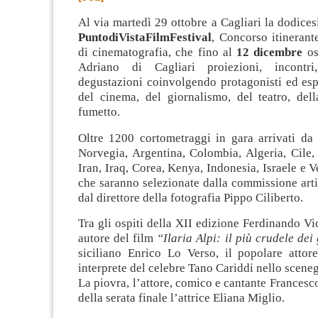
Al via martedì 29 ottobre a Cagliari la dodice
PuntodiVistaFilmFestival
, Concorso itinerant
di cinematografia, che fino al
12 dicembre
os
Adriano di Cagliari proiezioni, incontri
degustazioni coinvolgendo protagonisti ed esp
del cinema, del giornalismo, del teatro, del
fumetto
.
Oltre 1200 cortometraggi in gara arrivati da 
Norvegia, Argentina, Colombia, Algeria, Cile,
Iran, Iraq, Corea, Kenya, Indonesia, Israele e 
che saranno selezionate dalla commissione arti
dal direttore della fotografia Pippo Ciliberto.
Tra gli ospiti della XII edizione Ferdinando Vi
autore del film
“Ilaria Alpi: il più crudele dei
siciliano Enrico Lo Verso, il popolare atto
interprete del celebre Tano Cariddi nello sceneg
La piovra, l’attore, comico e cantante Francesc
della serata finale l’attrice Eliana Miglio.