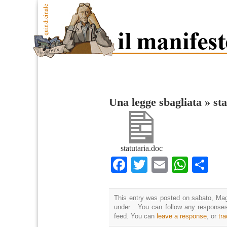
Una legge sbagliata
»
st
statutaria.doc
Facebook
Twitter
Email
What
Co
This entry was posted on sabato, Magg
under . You can follow any responses
feed. You can
leave a response
, or
tr