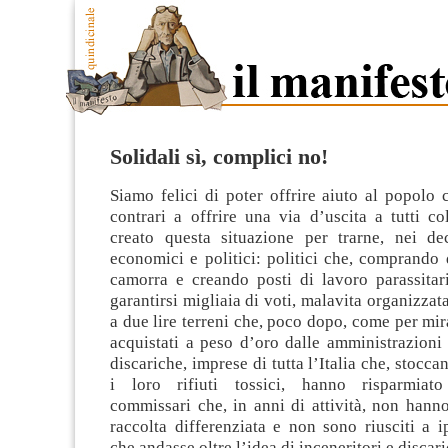
Solidali sì, complici no!
Siamo felici di poter offrire aiuto al popolo
contrari a offrire una via d’uscita a tutti c
creato questa situazione per trarne, nei de
economici e politici: politici che, comprando 
camorra e creando posti di lavoro parassitar
garantirsi migliaia di voti, malavita organizzat
a due lire terreni che, poco dopo, come per mi
acquistati a peso d’oro dalle amministrazioni
discariche, imprese di tutta l’Italia che, stocc
i loro rifiuti tossici, hanno risparmiat
commissari che, in anni di attività, non hann
raccolta differenziata e non sono riusciti a i
che andasse oltre l’idea di inceneritori e discari