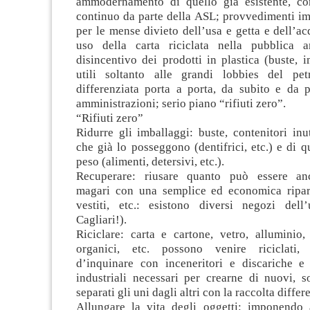
ammodernamento di quello già esistente, co
continuo da parte della ASL; provvedimenti im
per le mense divieto dell’usa e getta e dell’acq
uso della carta riciclata nella pubblica a
disincentivo dei prodotti in plastica (buste, im
utili soltanto alle grandi lobbies del petr
differenziata porta a porta, da subito e da p
amministrazioni; serio piano “rifiuti zero”.
“Rifiuti zero”
Ridurre gli imballaggi: buste, contenitori inut
che già lo posseggono (dentifrici, etc.) e di qu
peso (alimenti, detersivi, etc.).
Recuperare: riusare quanto può essere anco
magari con una semplice ed economica ripar
vestiti, etc.: esistono diversi negozi del
Cagliari!).
Riciclare: carta e cartone, vetro, alluminio, p
organici, etc. possono venire riciclati,
d’inquinare con inceneritori e discariche e
industriali necessari per crearne di nuovi, 
separati gli uni dagli altri con la raccolta differ
Allungare la vita degli oggetti: imponendo 