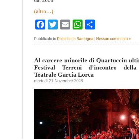
dal 2008.
(altro…)
Facebook
Twitter
Email
WhatsApp
Condividi
Pubblicato in
Politiche in Sardegna
|
Nessun commento »
Al carcere minorile di Quartucciu ult
Festival Terreni d’incontro dell
Teatrale García Lorca
martedì 21 Novembre 2023