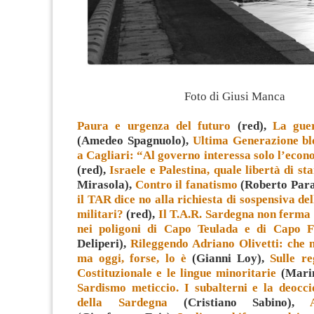
Foto di Giusi Manca
Paura e urgenza del futuro
(red),
La guer
(Amedeo Spagnuolo),
Ultima Generazione b
a Cagliari: “Al governo interessa solo l’econ
(red),
Israele e Palestina, quale libertà di s
Mirasola),
Contro il fanatismo
(Roberto Para
il TAR dice no alla richiesta di sospensiva del
militari?
(red),
Il T.A.R. Sardegna non ferma 
nei poligoni di Capo Teulada e di Capo F
Deliperi),
Rileggendo Adriano Olivetti: che 
ma oggi, forse, lo è
(Gianni Loy),
Sulle re
Costituzionale e le lingue minoritarie
(Marin
Sardismo meticcio. I subalterni e la deocci
della Sardegna
(Cristiano Sabino),