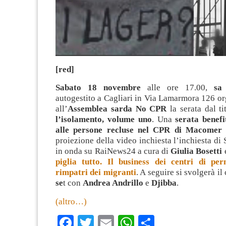
[red]
Sabato 18 novembre
alle ore 17.00,
sa
autogestito a Cagliari in Via Lamarmora 126 o
all’
Assemblea sarda No CPR
la serata dal t
l’isolamento, volume uno
. Una
serata benefi
alle persone recluse nel CPR di Macome
proiezione della video inchiesta l’inchiesta di 
in onda su RaiNews24 a cura di
Giulia Bosetti
piglia tutto. Il business dei centri di pe
rimpatri dei migranti
. A seguire si svolgerà i
se
t con
Andrea Andrillo
e
Djibba
.
(altro…)
Facebook
Twitter
Email
WhatsApp
Condividi