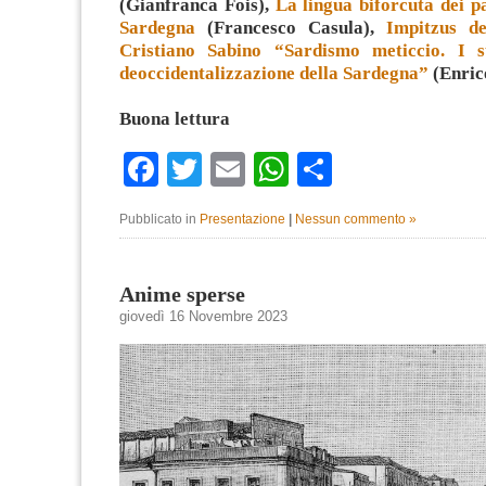
(Gianfranca Fois),
La lingua biforcuta dei par
Sardegna
(Francesco Casula),
Impitzus de
Cristiano Sabino “Sardismo meticcio. I s
deoccidentalizzazione della Sardegna”
(Enric
Buona lettura
Facebook
Twitter
Email
WhatsApp
Condividi
Pubblicato in
Presentazione
|
Nessun commento »
Anime sperse
giovedì 16 Novembre 2023