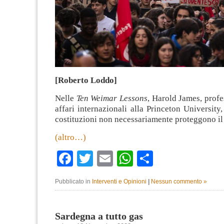
[Roberto Loddo]
Nelle
Ten Weimar Lessons
, Harold James, profe
affari internazionali alla Princeton University,
costituzioni non necessariamente proteggono il
(altro…)
Facebook
Twitter
Email
WhatsApp
Condividi
Pubblicato in
Interventi e Opinioni
|
Nessun commento »
Sardegna a tutto gas