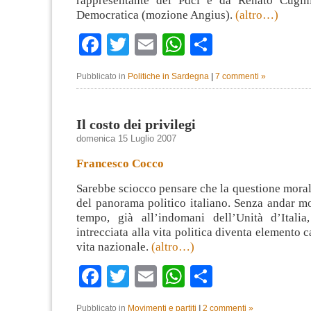
rappresentante del Pdci e da Renato Cugini
Democratica (mozione Angius).
(altro…)
Facebook
Twitter
Email
WhatsApp
Condividi
Pubblicato in
Politiche in Sardegna
|
7 commenti »
Il costo dei privilegi
domenica 15 Luglio 2007
Francesco Cocco
Sarebbe sciocco pensare che la questione moral
del panorama politico italiano. Senza andar mo
tempo, già all’indomani dell’Unità d’Italia
intrecciata alla vita politica diventa elemento c
vita nazionale.
(altro…)
Facebook
Twitter
Email
WhatsApp
Condividi
Pubblicato in
Movimenti e partiti
|
2 commenti »