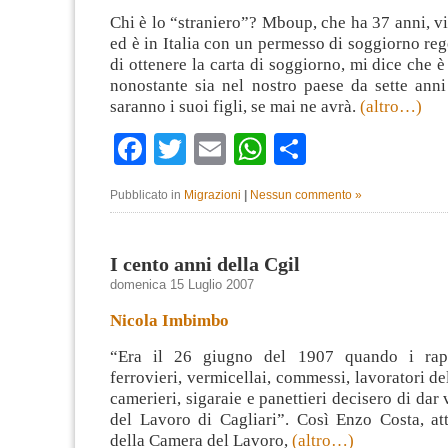
Chi è lo “straniero”? Mboup, che ha 37 anni, v
ed è in Italia con un permesso di soggiorno rego
di ottenere la carta di soggiorno, mi dice che è 
nonostante sia nel nostro paese da sette anni
saranno i suoi figli, se mai ne avrà.
(altro…)
Facebook
Twitter
Email
WhatsApp
Condividi
Pubblicato in
Migrazioni
|
Nessun commento »
I cento anni della Cgil
domenica 15 Luglio 2007
Nicola Imbimbo
“Era il 26 giugno del 1907 quando i rapp
ferrovieri, vermicellai, commessi, lavoratori de
camerieri, sigaraie e panettieri decisero di dar
del Lavoro di Cagliari”. Così Enzo Costa, att
della Camera del Lavoro,
(altro…)