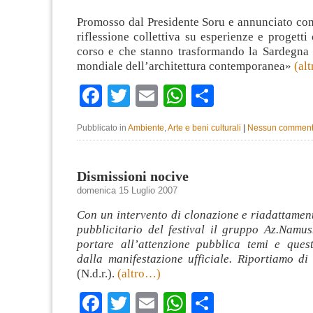
Promosso dal Presidente Soru e annunciato c
riflessione collettiva su esperienze e progetti
corso e che stanno trasformando la Sardegna 
mondiale dell’architettura contemporanea»
(al
Facebook
Twitter
Email
WhatsApp
Condividi
Pubblicato in
Ambiente
,
Arte e beni culturali
|
Nessun comment
Dismissioni nocive
domenica 15 Luglio 2007
Con un intervento di clonazione e riadattamen
pubblicitario del festival il gruppo Az.Namus
portare all’attenzione pubblica temi e quest
dalla manifestazione ufficiale. Riportiamo di 
(N.d.r.).
(altro…)
Facebook
Twitter
Email
WhatsApp
Condividi