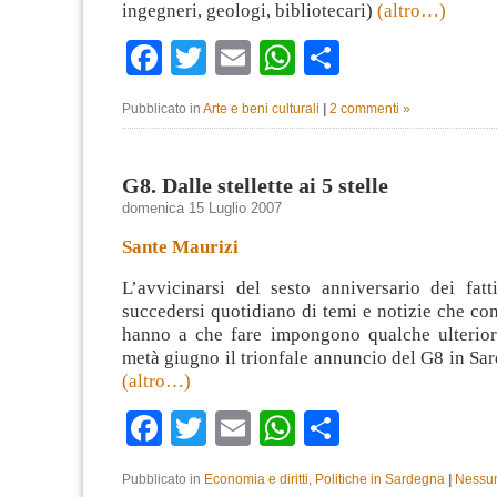
ingegneri, geologi, bibliotecari)
(altro…)
Facebook
Twitter
Email
WhatsApp
Condividi
Pubblicato in
Arte e beni culturali
|
2 commenti »
G8. Dalle stellette ai 5 stelle
domenica 15 Luglio 2007
Sante Maurizi
L’avvicinarsi del sesto anniversario dei fatt
succedersi quotidiano di temi e notizie che co
hanno a che fare impongono qualche ulteriore
metà giugno il trionfale annuncio del G8 in Sa
(altro…)
Facebook
Twitter
Email
WhatsApp
Condividi
Pubblicato in
Economia e diritti
,
Politiche in Sardegna
|
Nessu