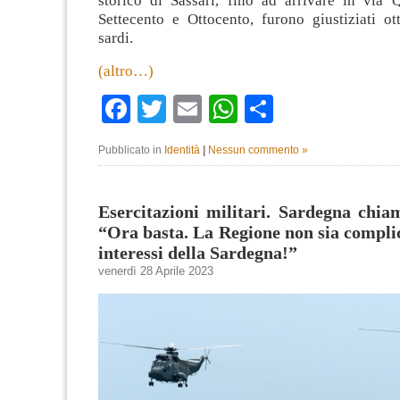
storico di Sassari, fino ad arrivare in via 
Settecento e Ottocento, furono giustiziati ot
sardi.
(altro…)
Facebook
Twitter
Email
WhatsApp
Condividi
Pubblicato in
Identità
|
Nessun commento »
Esercitazioni militari. Sardegna chi
“Ora basta. La Regione non sia complice
interessi della Sardegna!”
venerdì 28 Aprile 2023