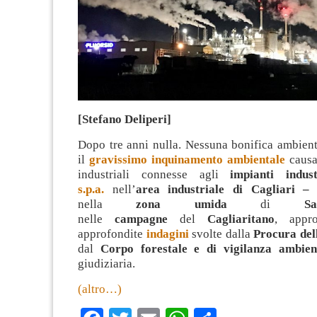
[Stefano Deliperi]
Dopo tre anni nulla. Nessuna bonifica ambient
il
gravissimo inquinamento ambientale
causat
industriali connesse agli
impianti indus
s.p.a.
nell’
area industriale di Cagliari –
nella
zona umida
di
S
nelle
campagne
del
Cagliaritano
, appr
approfondite
indagini
svolte dalla
Procura del
dal
Corpo forestale e di vigilanza ambien
giudiziaria.
(altro…)