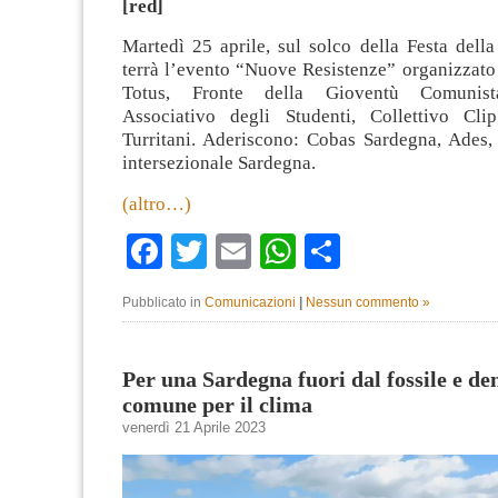
[red]
Martedì 25 aprile, sul solco della Festa della
terrà l’evento “Nuove Resistenze” organizzat
Totus, Fronte della Gioventù Comunis
Associativo degli Studenti, Collettivo Cli
Turritani. Aderiscono: Cobas Sardegna, Ades
intersezionale Sardegna.
(altro…)
Facebook
Twitter
Email
WhatsApp
Condividi
Pubblicato in
Comunicazioni
|
Nessun commento »
Per una Sardegna fuori dal fossile e de
comune per il clima
venerdì 21 Aprile 2023