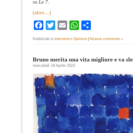
su La 7
.
(altro…)
Facebook
Twitter
Email
WhatsApp
Condividi
Pubblicato in
Interventi e Opinioni
|
Nessun commento »
Bruno merita una vita migliore e va sl
mercoledì 19 Aprile 2023