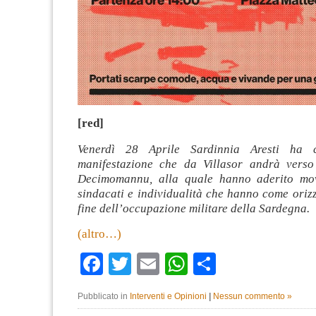
[red]
Venerdì 28 Aprile Sardinnia Aresti ha 
manifestazione che da Villasor andrà verso
Decimomannu, alla quale hanno aderito movi
sindacati e individualità che hanno come oriz
fine dell’occupazione militare della Sardegna.
(altro…)
Facebook
Twitter
Email
WhatsApp
Condividi
Pubblicato in
Interventi e Opinioni
|
Nessun commento »