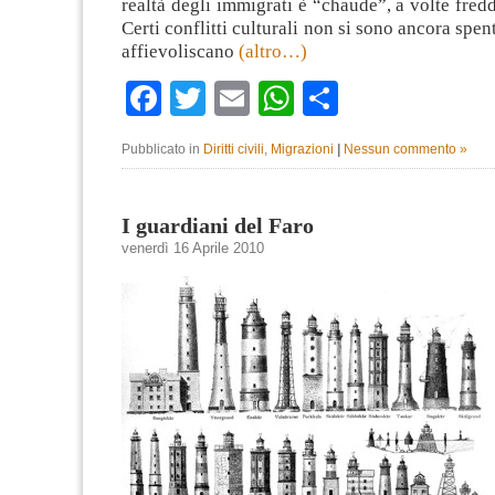
realtà degli immigrati è “chaude”, a volte fredd
Certi conflitti culturali non si sono ancora spen
affievoliscano
(altro…)
Facebook
Twitter
Email
WhatsApp
Condividi
Pubblicato in
Diritti civili
,
Migrazioni
|
Nessun commento »
I guardiani del Faro
venerdì 16 Aprile 2010