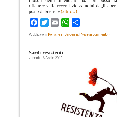
filosofi dell’indipendentismo, non posso 
riflettere sulle recenti vicissitudini degli opera
posto di lavoro e
(altro…)
Facebook
Twitter
Email
WhatsApp
Condividi
Pubblicato in
Politiche in Sardegna
|
Nessun commento »
Sardi resistenti
venerdì 16 Aprile 2010