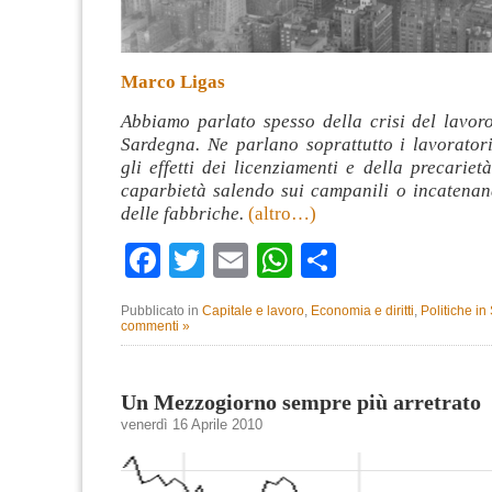
Marco Ligas
Abbiamo parlato spesso della crisi del lavoro
Sardegna. Ne parlano soprattutto i lavorator
gli effetti dei licenziamenti e della precariet
caparbietà salendo sui campanili o incatenand
delle fabbriche.
(altro…)
Facebook
Twitter
Email
WhatsApp
Condividi
Pubblicato in
Capitale e lavoro
,
Economia e diritti
,
Politiche i
commenti »
Un Mezzogiorno sempre più arretrato
venerdì 16 Aprile 2010