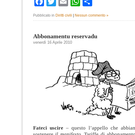
Facebook
Twitter
Email
WhatsApp
Condividi
Pubblicato in
Diritti civili
|
Nessun commento »
Abbonamentu reservadu
venerdì 16 Aprile 2010
Fateci uscire
– questo l’appello che abbiam
sostenere
il manifesto
. Tariffe di abbonamento