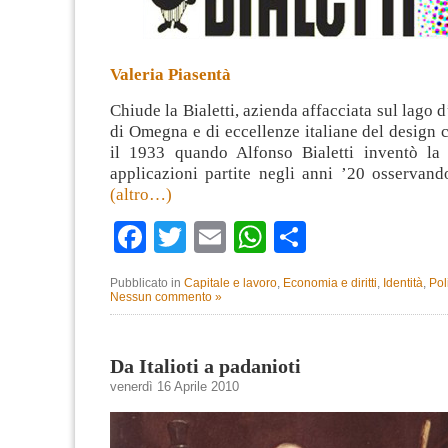
Valeria Piasentà
Chiude la Bialetti, azienda affacciata sul lago d
di Omegna e di eccellenze italiane del design 
il 1933 quando Alfonso Bialetti inventò la
applicazioni partite negli anni ’20 osservand
(altro…)
Facebook
Twitter
Email
WhatsApp
Condividi
Pubblicato in
Capitale e lavoro
,
Economia e diritti
,
Identità
,
Pol
Nessun commento »
Da Italioti a padanioti
venerdì 16 Aprile 2010