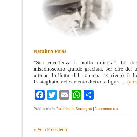
Natalino Piras
“Sua eccellenza è molto ridicola”. Lo di
misconosciuto grande grecista, per dire dei t
ottiene l’effetto del comico. “E rivelò il b
frastagliato, nel cemento dietro la figura…
(alt
Facebook
Twitter
Email
WhatsApp
Condividi
Pubblicato in
Politiche in Sardegna
|
1 commento »
« Voci Precedenti