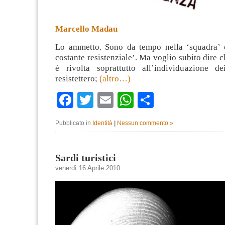
Marcello Madau
Lo ammetto. Sono da tempo nella ‘squadra’ de
costante resistenziale’. Ma voglio subito dire c
è rivolta soprattutto all’individuazione d
resistettero;
(altro…)
Facebook
Twitter
Email
WhatsApp
Condividi
Pubblicato in
Identità
|
Nessun commento »
Sardi turistici
venerdì 16 Aprile 2010