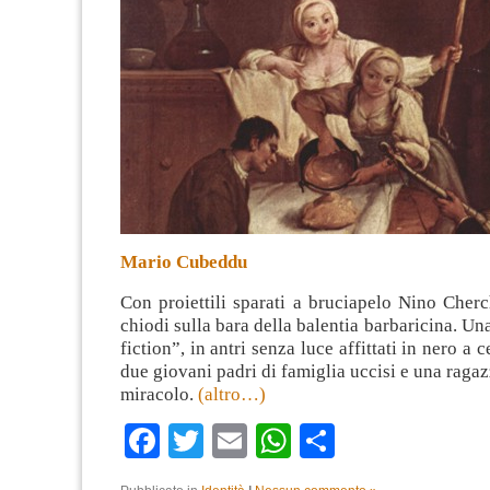
Mario Cubeddu
Con proiettili sparati a bruciapelo Nino Cherc
chiodi sulla bara della balentia barbaricina. Un
fiction”, in antri senza luce affittati in nero a c
due giovani padri di famiglia uccisi e una raga
miracolo.
(altro…)
Facebook
Twitter
Email
WhatsApp
Condividi