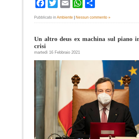
Facebook
Twitter
Email
WhatsApp
Condividi
Pubblicato in
Ambiente
|
Nessun commento »
Un altro deus ex machina sul piano in
crisi
martedì 16 Febbraio 2021