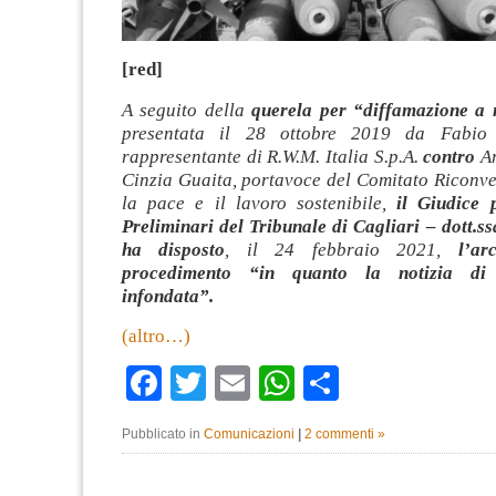
[red]
A seguito della
querela per “diffamazione a
presentata il 28 ottobre 2019 da Fabio 
rappresentante di R.W.M. Italia S.p.A.
contro
Ar
Cinzia Guaita, portavoce del Comitato Riconv
la pace e il lavoro sostenibile,
il Giudice 
Preliminari del Tribunale di Cagliari – dott.s
ha disposto
, il 24 febbraio 2021,
l’ar
procedimento “in quanto la notizia di
infondata”.
(altro…)
Facebook
Twitter
Email
WhatsApp
Condividi
Pubblicato in
Comunicazioni
|
2 commenti »