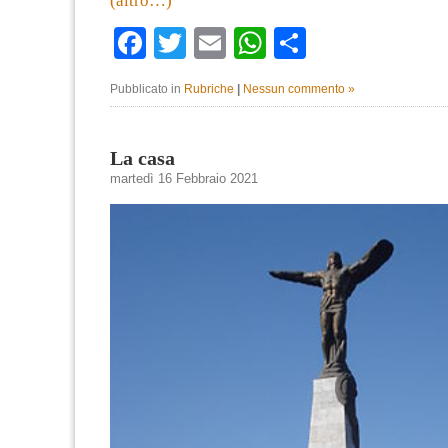
(altro…)
Facebook
Twitter
Email
WhatsApp
Condividi
Pubblicato in
Rubriche
|
Nessun commento »
La casa
martedì 16 Febbraio 2021