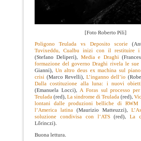
[Foto Roberto Pili]
Poligono Teulada vs Deposito scorie
(Ant
Tuvixeddu, Cualbu inizi con il restituire i
(Stefano Deliperi),
Media e Draghi
(Frances
formazione del governo Draghi rivela le sue 
Gianni),
Un altro deus ex machina sul piano 
crisi
(Marco Revelli),
L’inganno dell’io
(Rober
Dalla costituzione alla luna: i nuovi obiet
(Emanuela Locci),
A Foras sul processo per
Teulada
(red),
La sindrome di Teulada
(red),
Vic
lontani dalle produzioni belliche di RWM
l’America latina
(Maurizio Matteuzzi),
L’A
soluzione condivisa con l’ATS
(red),
La c
Lőrinczi).
Buona lettura.