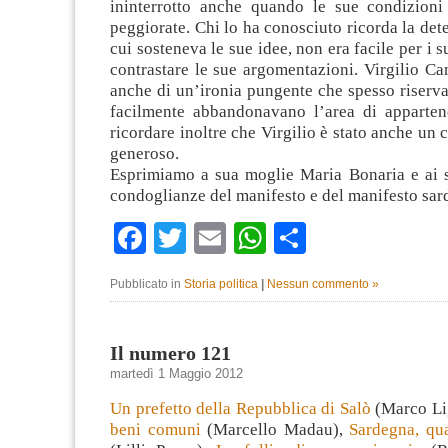
ininterrotto anche quando le sue condizioni
peggiorate. Chi lo ha conosciuto ricorda la de
cui sosteneva le sue idee, non era facile per i s
contrastare le sue argomentazioni. Virgilio C
anche di un’ironia pungente che spesso riserv
facilmente abbandonavano l’area di apparte
ricordare inoltre che Virgilio è stato anche u
generoso.
Esprimiamo a sua moglie Maria Bonaria e ai su
condoglianze del manifesto e del manifesto sar
Facebook
Twitter
Email
WhatsApp
Condividi
Pubblicato in
Storia politica
|
Nessun commento »
Il numero 121
martedì 1 Maggio 2012
Un prefetto della Repubblica di Salò
(Marco Li
beni comuni
(Marcello Madau),
Sardegna, qua