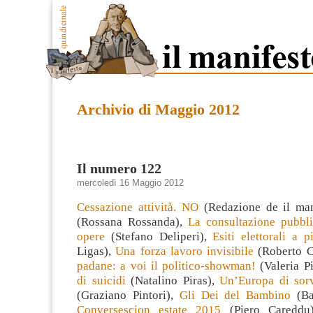
Archivio di Maggio 2012
Il numero 122
mercoledì 16 Maggio 2012
Cessazione attività. NO
(Redazione de il man
(Rossana Rossanda),
La consultazione pubbli
opere
(Stefano Deliperi),
Esiti elettorali a p
Ligas),
Una forza lavoro invisibile
(Roberto C
padane: a voi il politico-showman!
(Valeria P
di suicidi
(Natalino Piras),
Un’Europa di sorv
(Graziano Pintori),
Gli Dei del Bambino
(Ba
Conversescion estate 2015
(Piero Careddu