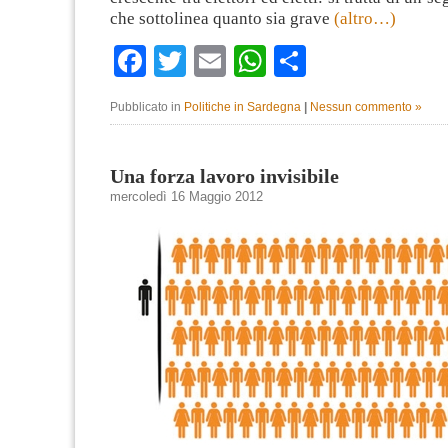
che sottolinea quanto sia grave
(altro…)
Facebook
Twitter
Email
WhatsApp
Condividi
Pubblicato in
Politiche in Sardegna
|
Nessun commento »
Una forza lavoro invisibile
mercoledì 16 Maggio 2012