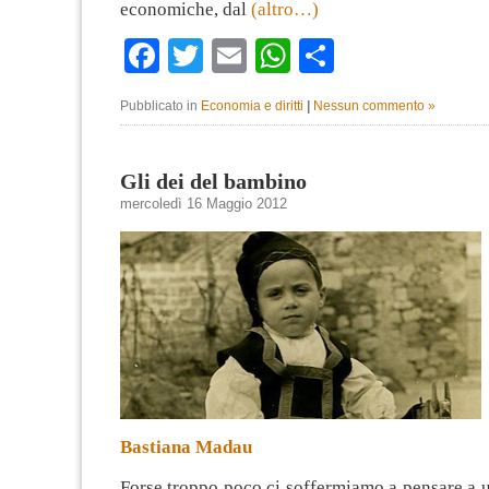
economiche, dal
(altro…)
Facebook
Twitter
Email
WhatsApp
Condividi
Pubblicato in
Economia e diritti
|
Nessun commento »
Gli dei del bambino
mercoledì 16 Maggio 2012
Bastiana Madau
Forse troppo poco ci soffermiamo a pensare a u