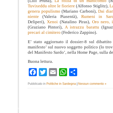
(Lilli Pruna),
La follia di un manicomio
(R
Tuvixeddu oltre le fioriere
(Alfonso Stiglitz),
La
genera populismo
(Mariano Carboni),
Dai dia
niente
(Valeria Piasentà),
Rumeni in Sa
Deliperi),
Xenoi
(Natalino Piras),
Oro nero, 
(Graziano Pintori),
A istrazzu barattu
(Igna
precari al cimitero
(Federico Zappino).
E’ stato aggiornato il dossier-8 sul dibattito
manifesto’ sul nuovo soggetto politico (lo trov
del Manifesto Sardo’, nella Home Page, sulla de
Buona lettura.
Facebook
Twitter
Email
WhatsApp
Condividi
Pubblicato in
Politiche in Sardegna
|
Nessun commento »