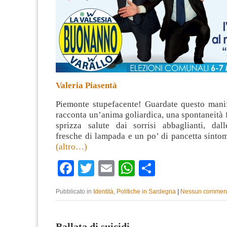
Valeria Piasentà
Piemonte stupefacente! Guardate questo manife
racconta un’anima goliardica, una spontaneità 
sprizza salute dai sorrisi abbaglianti, dal
fresche di lampada e un po’ di pancetta sinto
(altro…)
Facebook
Twitter
Email
WhatsApp
Condividi
Pubblicato in
Identità
,
Politiche in Sardegna
|
Nessun commen
Ballata di suicidi