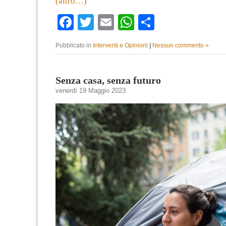
(altro…)
Facebook
Twitter
Email
WhatsApp
Condividi
Pubblicato in
Interventi e Opinioni
|
Nessun commento »
Senza casa, senza futuro
venerdì 19 Maggio 2023