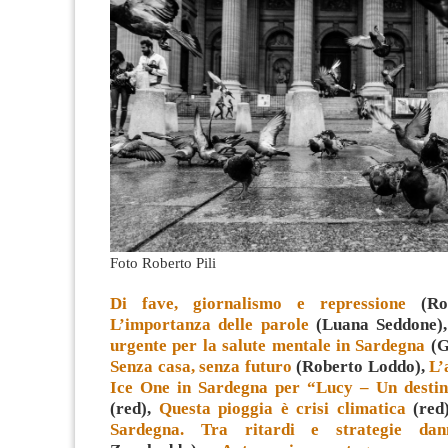
Foto Roberto Pili
Di fave, giornalismo e repressione
(Rob
L’importanza delle parole
(Luana Seddone)
urgente per la salute mentale in Sardegna
(Gi
Senza casa, senza futuro
(Roberto Loddo),
L’
Ice One in Sardegna per “Lucy – Un destin
(red),
Questa pioggia è crisi climatica
(red
Sardegna. Tra ritardi e strategie dan