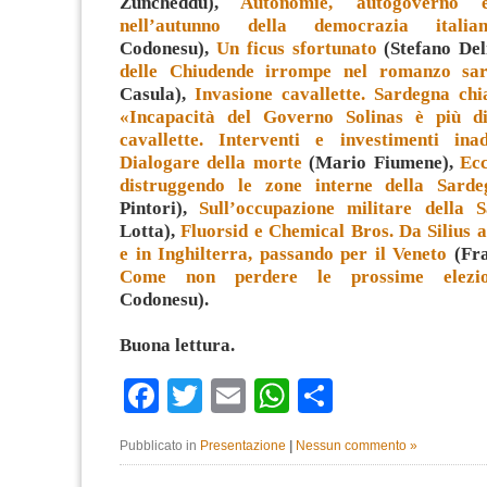
Zuncheddu),
Autonomie, autogoverno e
nell’autunno della democrazia italia
Codonesu),
Un ficus sfortunato
(Stefano Del
delle Chiudende irrompe nel romanzo sa
Casula),
Invasione cavallette. Sardegna ch
«Incapacità del Governo Solinas è più dis
cavallette. Interventi e investimenti ina
Dialogare della morte
(Mario Fiumene),
Ec
distruggendo le zone interne della Sarde
Pintori),
Sull’occupazione militare della 
Lotta),
Fluorsid e Chemical Bros. Da Silius
e in Inghilterra, passando per il Veneto
(Fra
Come non perdere le prossime elezio
Codonesu).
Buona lettura.
Facebook
Twitter
Email
WhatsApp
Condividi
Pubblicato in
Presentazione
|
Nessun commento »