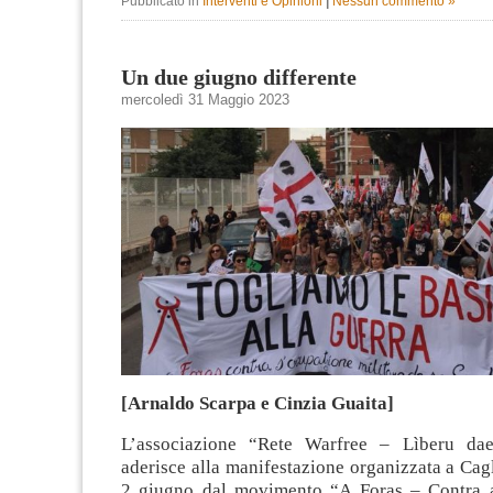
Pubblicato in
Interventi e Opinioni
|
Nessun commento »
Un due giugno differente
mercoledì 31 Maggio 2023
[Arnaldo Scarpa e Cinzia Guaita]
L’associazione “Rete Warfree – Lìberu da
aderisce alla manifestazione organizzata a Cagl
2 giugno dal movimento “A Foras – Contra a