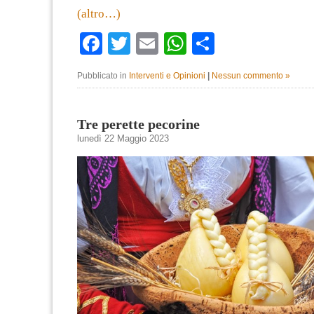
(altro…)
Facebook
Twitter
Email
WhatsApp
Condividi
Pubblicato in
Interventi e Opinioni
|
Nessun commento »
Tre perette pecorine
lunedì 22 Maggio 2023