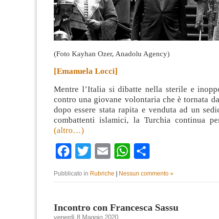
(Foto Kayhan Ozer, Anadolu Agency)
[Emanuela Locci]
Mentre l’Italia si dibatte nella sterile e inopp
contro una giovane volontaria che è tornata da
dopo essere stata rapita e venduta ad un sedi
combattenti islamici, la Turchia continua pe
(altro…)
Facebook
Twitter
Email
WhatsApp
Condividi
Pubblicato in
Rubriche
|
Nessun commento »
Incontro con Francesca Sassu
venerdì 8 Maggio 2020