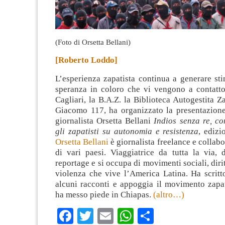
(Foto di Orsetta Bellani)
[Roberto Loddo]
L’esperienza zapatista continua a generare sti
speranza in coloro che vi vengono a contatto
Cagliari, la B.A.Z. la Biblioteca Autogestita 
Giacomo 117, ha organizzato la presentazione 
giornalista Orsetta Bellani
Indios senza re, c
gli zapatisti su autonomia e resistenza
, edizi
Orsetta Bellani
è giornalista freelance e collabo
di vari paesi. Viaggiatrice da tutta la via, 
reportage e si occupa di movimenti sociali, diri
violenza che vive l’America Latina. Ha scrit
alcuni racconti e appoggia il movimento zapa
ha messo piede in Chiapas.
(altro…)
Facebook
Twitter
Email
WhatsApp
Condividi