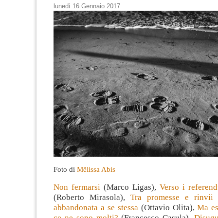
lunedì 16 Gennaio 2017
Foto di
Mëlissa Abis
Non fermarsi
(Marco Ligas),
Verso i referen
(Roberto Mirasola),
Tra promesse e rinvii 
abbandonata a se stessa
(Ottavio Olita),
Ma es
ce ne sono molti?
(Francesco Casula),
Disugu