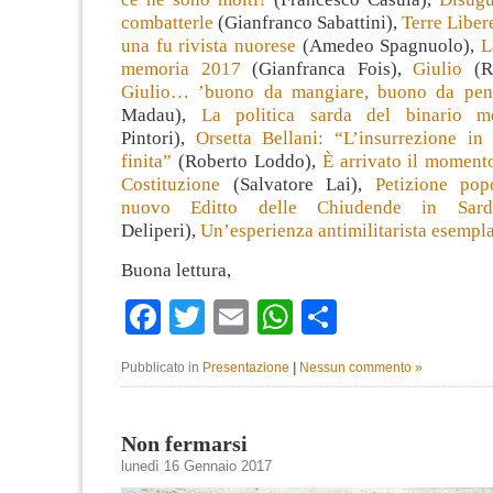
combatterle
(Gianfranco Sabattini),
Terre Liber
una fu rivista nuorese
(Amedeo Spagnuolo),
L
memoria 2017
(Gianfranca Fois),
Giulio
(R
Giulio… ’buono da mangiare, buono da pen
Madau),
La politica sarda del binario m
Pintori),
Orsetta Bellani: “L’insurrezione i
finita”
(Roberto Loddo),
È arrivato il momento
Costituzione
(Salvatore Lai),
Petizione pop
nuovo Editto delle Chiudende in Sard
Deliperi),
Un’esperienza antimilitarista esempl
Buona lettura,
Facebook
Twitter
Email
WhatsApp
Condividi
Pubblicato in
Presentazione
|
Nessun commento »
Non fermarsi
lunedì 16 Gennaio 2017