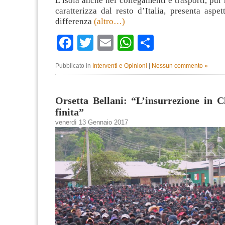
L’isola anche nei collegamenti e trasporti, pur 
caratterizza dal resto d’Italia, presenta aspet
differenza
(altro…)
Facebook
Twitter
Email
WhatsApp
Condividi
Pubblicato in
Interventi e Opinioni
|
Nessun commento »
Orsetta Bellani: “L’insurrezione in 
finita”
venerdì 13 Gennaio 2017