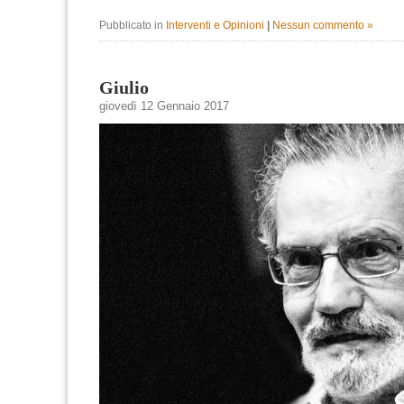
Pubblicato in
Interventi e Opinioni
|
Nessun commento »
Giulio
giovedì 12 Gennaio 2017