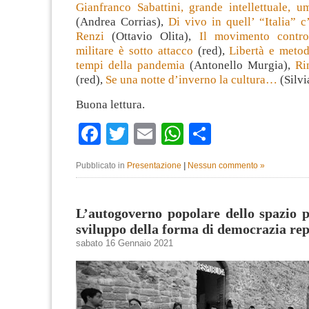
Gianfranco Sabattini, grande intellettuale, u
(Andrea Corrias),
Di vivo in quell’ “Italia” c
Renzi
(Ottavio Olita),
Il movimento contro
militare è sotto attacco
(red),
Libertà e metod
tempi della pandemia
(Antonello Murgia),
Ri
(red),
Se una notte d’inverno la cultura…
(Silvi
Buona lettura.
Facebook
Twitter
Email
WhatsApp
Condividi
Pubblicato in
Presentazione
|
Nessun commento »
L’autogoverno popolare dello spazio 
sviluppo della forma di democrazia re
sabato 16 Gennaio 2021