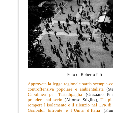
Foto di Roberto Pili
Approvata la legge regionale sarda scempia-co
controffensiva popolare e ambientalista
(Ste
Capolinea per Testadipaglia
(Graziano Pin
prendere sul serio
(Alfonso Stiglitz),
Un pic
rompere l’isolamento e il silenzio nel CPR d
Garibaldi bifronte e l’Unità d’Italia
(Fran