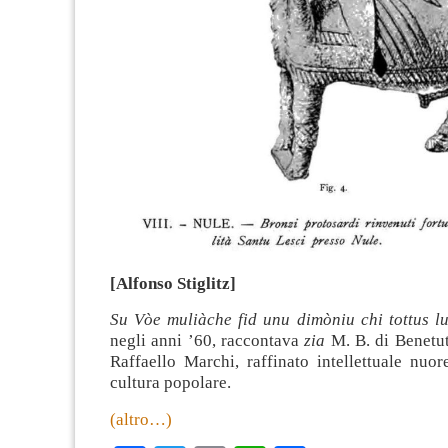
[Alfonso Stiglitz]
Su Vòe muliàche fid unu dimòniu chi tottus lu
negli anni ’60, raccontava
zia
M. B. di Benetutt
Raffaello Marchi, raffinato intellettuale nuor
cultura popolare.
(altro…)