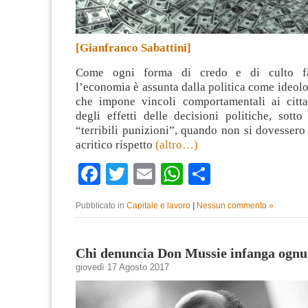
[Gianfranco Sabattini]
Come ogni forma di credo e di culto fat
l’economia è assunta dalla politica come ideolog
che impone vincoli comportamentali ai cittad
degli effetti delle decisioni politiche, sott
“terribili punizioni”, quando non si dovessero 
acritico rispetto
(altro…)
Facebook
Twitter
Email
WhatsApp
Condividi
Pubblicato in
Capitale e lavoro
|
Nessun commento »
Chi denuncia Don Mussie infanga ognun
giovedì 17 Agosto 2017