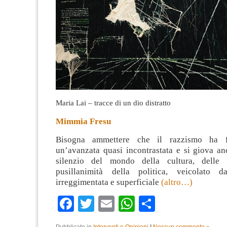
Maria Lai – tracce di un dio distratto
Mimmia Fresu
Bisogna ammettere che il razzismo ha fa
un’avanzata quasi incontrastata e si giova an
silenzio del mondo della cultura, delle
pusillanimità della politica, veicolato
irreggimentata e superficiale
(altro…)
Facebook
Twitter
Email
WhatsApp
Condividi
Pubblicato in
Interventi e Opinioni
|
Nessun commento »