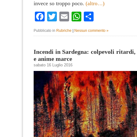
invece so troppo poco.
(altro…)
Facebook
Twitter
Email
WhatsApp
Condividi
Pubblicato in
Rubriche
|
Nessun commento »
Incendi in Sardegna: colpevoli ritardi,
e anime marce
sabato 16 Luglio 2016