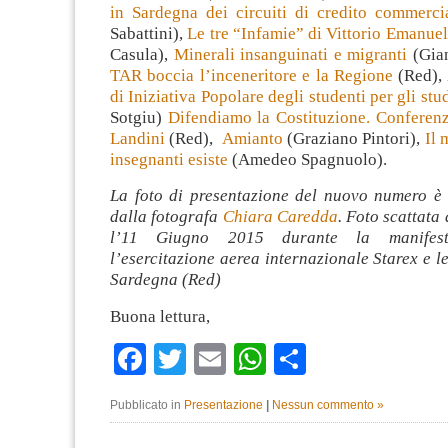
in Sardegna dei circuiti di credito commerci
Sabattini),
Le tre “Infamie” di Vittorio Emanuel
Casula),
Minerali insanguinati e migranti
(Gian
TAR boccia l’inceneritore e la Regione
(Red),
di Iniziativa Popolare degli studenti per gli stu
Sotgiu)
Difendiamo la Costituzione. Conferen
Landini
(Red),
Amianto
(Graziano Pintori),
Il 
insegnanti esiste
(Amedeo Spagnuolo).
La foto di presentazione del nuovo numero è s
dalla fotografa
Chiara Caredda
. Foto scattat
l’11 Giugno 2015 durante la manifest
l’esercitazione aerea internazionale Starex e le
Sardegna (Red)
Buona lettura,
Facebook
Twitter
Email
WhatsApp
Condividi
Pubblicato in
Presentazione
|
Nessun commento »