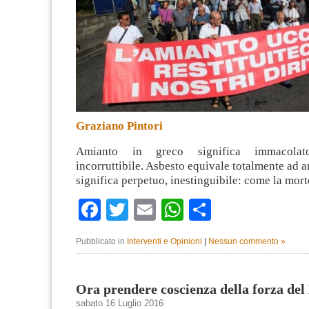
Graziano Pintori
Amianto in greco significa immacola
incorruttibile. Asbesto equivale totalmente ad a
significa perpetuo, inestinguibile: come la mor
Facebook
Twitter
Email
WhatsApp
Condividi
Pubblicato in
Interventi e Opinioni
|
Nessun commento »
Ora prendere coscienza della forza del
sabato 16 Luglio 2016