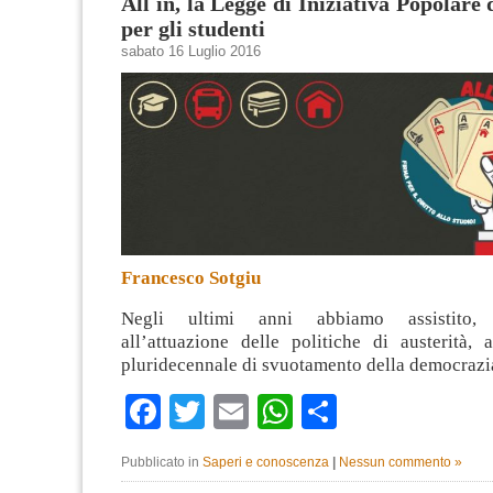
All in, la Legge di Iniziativa Popolare 
per gli studenti
sabato 16 Luglio 2016
Francesco Sotgiu
Negli ultimi anni abbiamo assistito, p
all’attuazione delle politiche di austerità,
pluridecennale di svuotamento della democraz
Facebook
Twitter
Email
WhatsApp
Condividi
Pubblicato in
Saperi e conoscenza
|
Nessun commento »