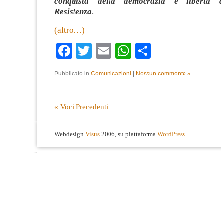
conquista della democrazia e libertà d
Resistenza
.
(altro…)
Facebook
Twitter
Email
WhatsApp
Condividi
Pubblicato in
Comunicazioni
|
Nessun commento »
« Voci Precedenti
Webdesign
Visus
2006, su piattaforma
WordPress