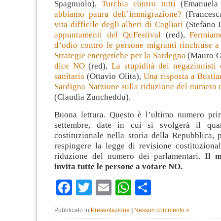
Spagnuolo),
Turchia contro tutti
(Emanuela 
abbiamo paura dell’immigrazione?
(Francesc
vita difficile degli alberi di Cagliari
(Stefano D
appuntamenti del QuFestival
(red),
Fermiam
d’odio contro le persone migranti rinchiuse a
Strategie energetiche per la Sardegna
(Mauro G
dice NO
(red),
La stupidità dei negazionisti
sanitaria
(Ottavio Olita),
Una risposta a Busti
Sardigna Natzione sulla riduzione del numero 
(Claudia Zuncheddu).
Buona lettura. Questo è l’ultimo numero pr
settembre, date in cui si svolgerà il qua
costituzionale nella storia della Repubblica,
respingere la legge di revisione costituziona
riduzione del numero dei parlamentari.
Il m
invita tutte le persone a votare NO.
Facebook
Twitter
Email
WhatsApp
Condividi
Pubblicato in
Presentazione
|
Nessun commento »