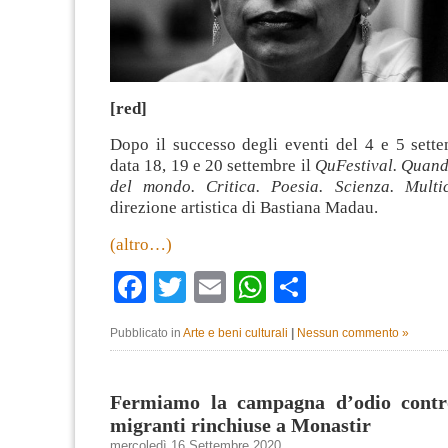
[red]
Dopo il successo degli eventi del 4 e 5 sette
data 18, 19 e 20 settembre il
QuFestival. Quand
del mondo. Critica. Poesia. Scienza. Multic
direzione artistica di Bastiana Madau.
(altro…)
Facebook
Twitter
Email
WhatsApp
Condividi
Pubblicato in
Arte e beni culturali
|
Nessun commento »
Fermiamo la campagna d’odio contr
migranti rinchiuse a Monastir
mercoledì 16 Settembre 2020