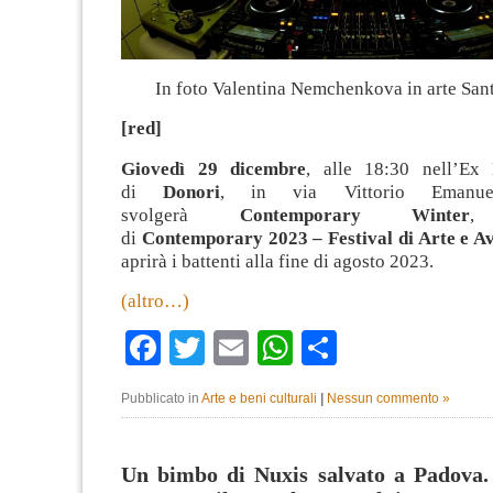
In foto Valentina Nemchenkova in arte San
[red]
Giovedì 29 dicembre
, alle 18:30 nell’Ex 
di
Donori
, in via Vittorio Emanue
svolgerà
Contemporary Winter
, 
di
Contemporary 2023 – Festival di Arte e A
aprirà i battenti alla fine di agosto 2023.
(altro…)
Facebook
Twitter
Email
WhatsApp
Condividi
Pubblicato in
Arte e beni culturali
|
Nessun commento »
Un bimbo di Nuxis salvato a Padova.