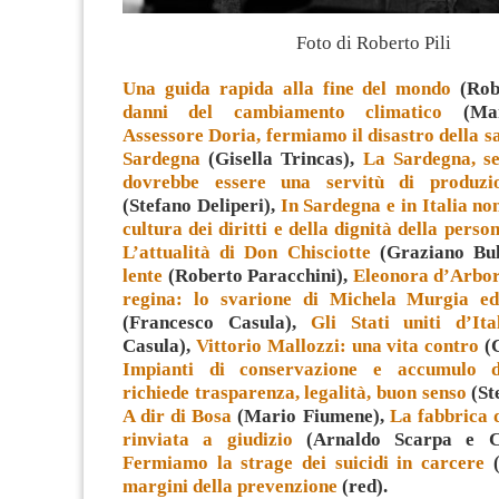
Foto di Roberto Pili
Una guida rapida alla fine del mondo
(Rob
danni del cambiamento climatico
(Mar
Assessore Doria, fermiamo il disastro della s
Sardegna
(Gisella Trincas),
La Sardegna, se
dovrebbe essere una servitù di produzio
(Stefano Deliperi),
In Sardegna e in Italia no
cultura dei diritti e della dignità della perso
L’attualità di Don Chisciotte
(Graziano Bul
lente
(Roberto Paracchini),
Eleonora d’Arbor
regina: lo svarione di Michela Murgia e
(Francesco Casula),
Gli Stati uniti d’Ita
Casula),
Vittorio Mallozzi: una vita contro
(C
Impianti di conservazione e accumulo de
richiede trasparenza, legalità, buon senso
(St
A dir di Bosa
(Mario Fiumene),
La fabbrica
rinviata a giudizio
(Arnaldo Scarpa e Ci
Fermiamo la strage dei suicidi in carcere
(
margini della prevenzione
(red).