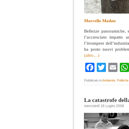
Marcello Madau
Bellezze panoramiche, s
l’accresciuto impatto a
l’irrompere dell’industri
ha posto nuovi problemi
(altro…)
Faceboo
Twitte
Em
Pubblicato in
Ambiente
,
Politich
La catastrofe dell
mercoledì 16 Luglio 2008