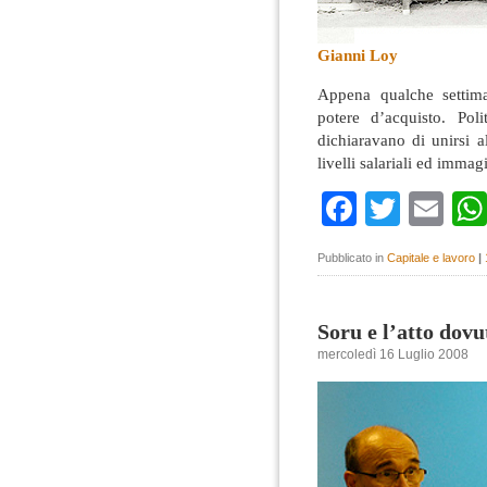
Gianni Loy
Appena qualche settiman
potere d’acquisto. Poli
dichiaravano di unirsi al
livelli salariali ed imma
Faceboo
Twitte
Em
Pubblicato in
Capitale e lavoro
|
Soru e l’atto dovu
mercoledì 16 Luglio 2008