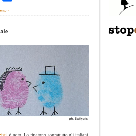
ento »
ale
isti
, è noto. Lo ripetono soprattutto gli italiani.