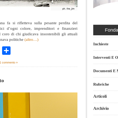
a fa si rifletteva sulla pesante perdita del
tici d’ogni colore, imprenditori e finanzieri
Fondaz
 coro di chi giudicava insostenibili gli attuali
ginava politiche
(altro…)
Inchieste
k
r
ail
WhatsApp
Condividi
Interventi E O
1 commento »
Documenti E M
to
Rubriche
Articoli
Archivio