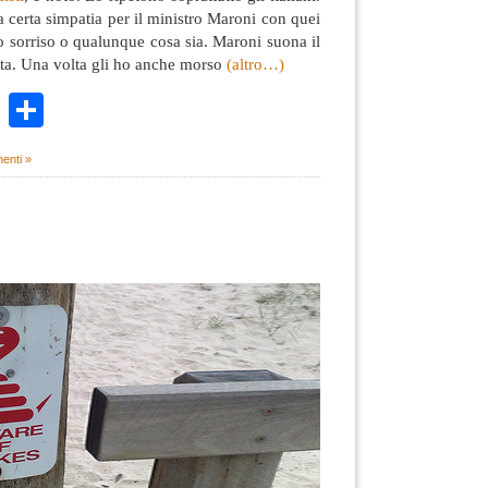
certa simpatia per il ministro Maroni con quei
no sorriso o qualunque cosa sia. Maroni suona il
sta. Una volta gli ho anche morso
(altro…)
k
r
ail
WhatsApp
Condividi
enti »