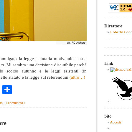
Direttore
Roberto Lod
romulgato la legge statutaria motivando la sua
Link
to. Mi sembra una decisione discutibile perché
ello scorso autunno e le leggi esistenti (in
 dello statuto e la legge sul referendum
(altro…)
k
r
ail
WhatsApp
Condividi
na
|
1 commento »
Sito
are
Accedi