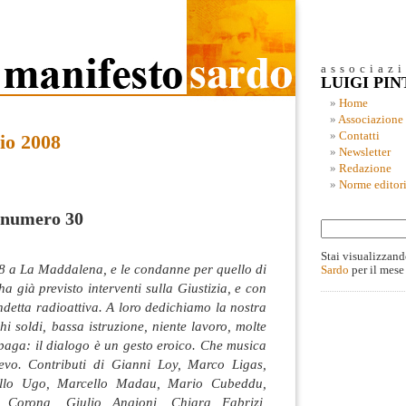
associaz
LUIGI PI
Home
Associazione
Contatti
io 2008
Newsletter
Redazione
Norme editori
l numero 30
Stai visualizzand
G8 a La Maddalena, e le condanne per quello di
Sardo
per il mese
 già previsto interventi sulla Giustizia, e con
detta radioattiva. A loro dedichiamo la nostra
hi soldi, bassa istruzione, niente lavoro, molte
 paga: il dialogo è un gesto eroico. Che musica
ievo. Contributi di Gianni Loy, Marco Ligas,
ello Ugo, Marcello Madau, Mario Cubeddu,
 Corona, Giulio Angioni, Chiara Fabrizi,