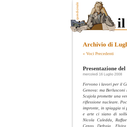
Archivio di Lugl
« Voci Precedenti
Presentazione de
mercoledì 16 Luglio 2008
Fervono i lavori per il 
Genova: ma Berlusconi ha
Scajola promette una ven
riflessione nucleare. Poc
impronte, in spiaggia si
e arte ci siano di soll
Nicola Culeddu, Raffa
Cenzo Defraia, Elvira