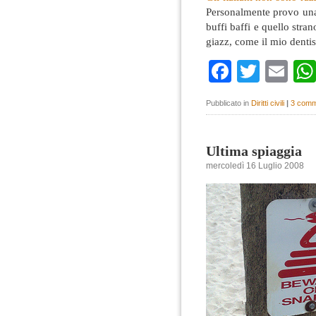
Personalmente provo una 
buffi baffi e quello stra
giazz, come il mio denti
Faceboo
Twitte
Em
Pubblicato in
Diritti civili
|
3 comm
Ultima spiaggia
mercoledì 16 Luglio 2008