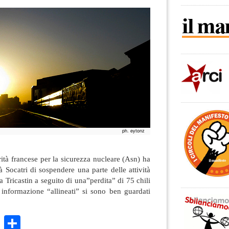
rità francese per la sicurezza nucleare (Asn) ha
à Socatri di sospendere una parte delle attività
a Tricastin a seguito di una”perdita” di 75 chili
 informazione “allineati” si sono ben guardati
k
r
ail
WhatsApp
Condividi