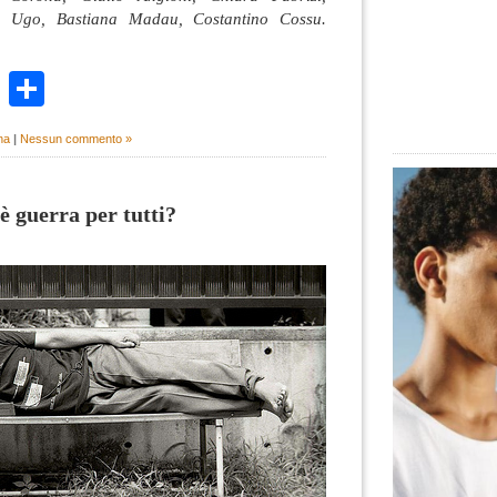
 Ugo, Bastiana Madau, Costantino Cossu.
k
r
ail
WhatsApp
Condividi
na
|
Nessun commento »
è guerra per tutti?