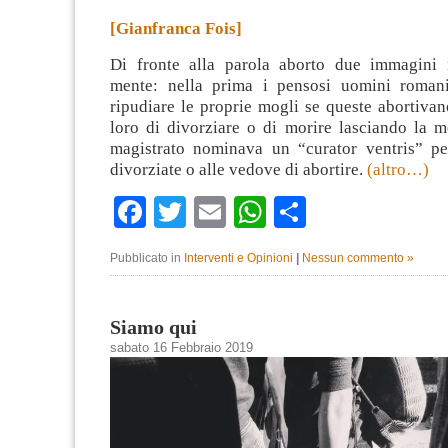
[Gianfranca Fois]
Di fronte alla parola aborto due immagini
mente: nella prima i pensosi uomini roman
ripudiare le proprie mogli se queste abortivan
loro di divorziare o di morire lasciando la mo
magistrato nominava un “curator ventris” pe
divorziate o alle vedove di abortire.
(altro…)
Facebook
Twitter
Email
WhatsApp
Condividi
Pubblicato in
Interventi e Opinioni
|
Nessun commento »
Siamo qui
sabato 16 Febbraio 2019