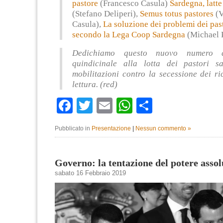
pastore
(Francesco Casula)
Sardegna, latte
(Stefano Deliperi),
Semus totus pastores
(V
Casula),
La soluzione dei problemi dei past
secondo la Lega Coop Sardegna
(Michael P
Dedichiamo questo nuovo numero d
quindicinale alla lotta dei pastori s
mobilitazioni contro la secessione dei r
lettura. (red)
Facebook
Twitter
Email
WhatsApp
Condividi
Pubblicato in
Presentazione
|
Nessun commento »
Governo: la tentazione del potere assol
sabato 16 Febbraio 2019