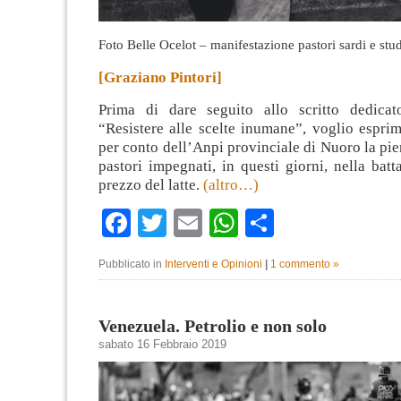
Foto Belle Ocelot – manifestazione pastori sardi e stu
[Graziano Pintori]
Prima di dare seguito allo scritto dedicat
“Resistere alle scelte inumane”, voglio espri
per conto dell’Anpi provinciale di Nuoro la pien
pastori impegnati, in questi giorni, nella batt
prezzo del latte.
(altro…)
Facebook
Twitter
Email
WhatsApp
Condividi
Pubblicato in
Interventi e Opinioni
|
1 commento »
Venezuela. Petrolio e non solo
sabato 16 Febbraio 2019