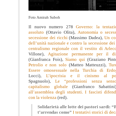
Foto Amirah Suboh
Il nuovo numero 278
Governo: la tentazi
assoluto
(Ottavio Olita),
Autonomia o seces
secessione dei ricchi
(Massimo Dadea),
Un com
dell’unità nazionale e contro la secessione dei 
centralismo regionale con il vestito di Arlec
Villone),
Agitazione permanente per il dir
(Gianfranca Fois),
Siamo qui
(Graziano Pint
Petrolio e non solo
(Matteo Matteuzzi),
Tur
Essere omosessuale nella Turchia di Erdo
Locci),
L’ipocrisia e il cinismo al po
Spagnuolo),
Le “professioni senza sen
capitalismo globale
(Gianfranco Sabattin
all’assemblea degli studenti. I fascisti dife
con la violenza
(red).
Solidarietà alle lotte dei pastori sardi: 
t’arrendas como”
I tentativi storici di dec