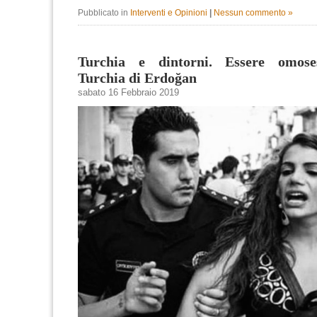
Pubblicato in
Interventi e Opinioni
|
Nessun commento »
Turchia e dintorni. Essere omoses
Turchia di Erdoğan
sabato 16 Febbraio 2019