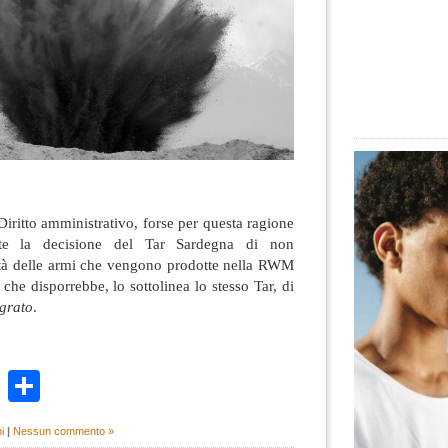
iritto amministrativo, forse per questa ragione
nte la decisione del Tar Sardegna di non
sità delle armi che vengono prodotte nella RWM
che disporrebbe, lo sottolinea lo stesso Tar, di
egrato
.
k
r
ail
WhatsApp
Condividi
i
|
Nessun commento »