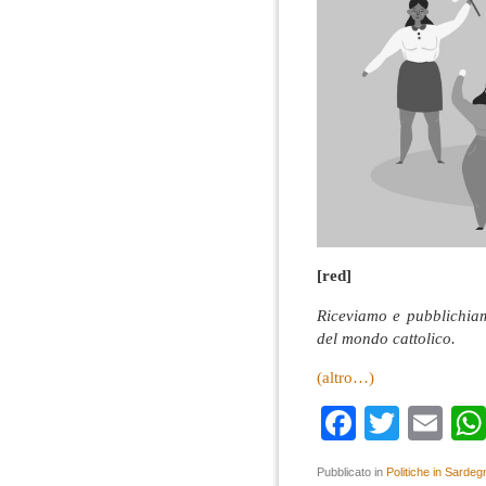
[red]
Riceviamo e pubblichiam
del mondo cattolico.
(altro…)
Faceboo
Twitte
Em
Pubblicato in
Politiche in Sardeg