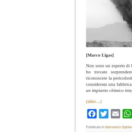
[Marco Ligas]
Non sono un esperto di D
ho trovato sorprende
riconoscere la pericolo
considerata una fabbrica 
un impianto chimico int
(altro…)
Faceboo
Twitte
Em
Pubblicato in
Interventi e Opinion