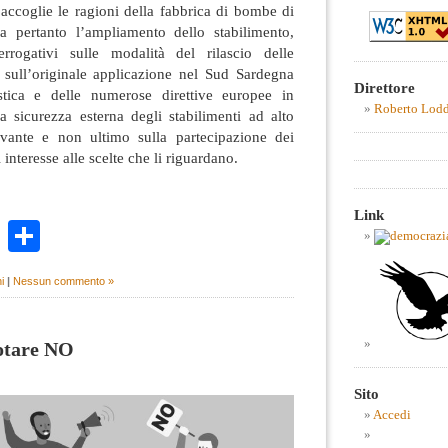
 accoglie le ragioni della fabbrica di bombe di
 pertanto l’ampliamento dello stabilimento,
rrogativi sulle modalità del rilascio delle
e sull’originale applicazione nel Sud Sardegna
Direttore
stica e delle numerose direttive europee in
Roberto Lod
a sicurezza esterna degli stabilimenti ad alto
levante e non ultimo sulla partecipazione dei
i interesse alle scelte che li riguardano.
Link
k
r
ail
WhatsApp
Condividi
i
|
Nessun commento »
votare NO
Sito
Accedi