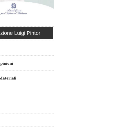
ione Luigi Pintor
pinioni
ateriali