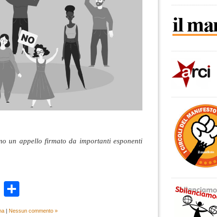
o un appello firmato da importanti esponenti
k
r
ail
WhatsApp
Condividi
na
|
Nessun commento »