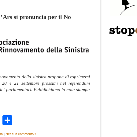
’Ars si pronuncia per il No
nnovamento della sinistra propone di esprimersi
 20 e 21 settembre prossimi nel referendum
o dei parlamentari. Pubblichiamo la nota stampa
k
r
ail
WhatsApp
Condividi
na
|
Nessun commento »