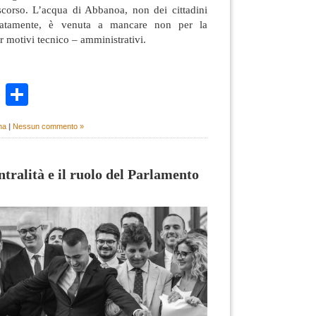
ascorso. L’acqua di Abbanoa, non dei cittadini
atamente, è venuta a mancare non per la
r motivi tecnico – amministrativi.
k
r
ail
WhatsApp
Condividi
na
|
Nessun commento »
entralità e il ruolo del Parlamento