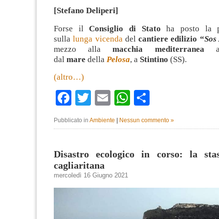
[Stefano Deliperi]
Forse il
Consiglio di Stato
ha posto la p
sulla
lunga vicenda
del
cantiere edilizio “
Sos
mezzo alla
macchia mediterranea
a 
dal
mare
della
Pelosa
, a
Stintino
(SS).
(altro…)
Facebook
Twitter
Email
WhatsApp
Condividi
Pubblicato in
Ambiente
|
Nessun commento »
Disastro ecologico in corso: la stas
cagliaritana
mercoledì 16 Giugno 2021