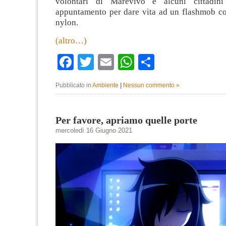
volontari di Marevivo e alcuni cittadin
appuntamento per dare vita ad un flashmob con
nylon.
(altro…)
Facebook
Twitter
Email
WhatsApp
Condividi
Pubblicato in
Ambiente
|
Nessun commento »
Per favore, apriamo quelle porte
mercoledì 16 Giugno 2021