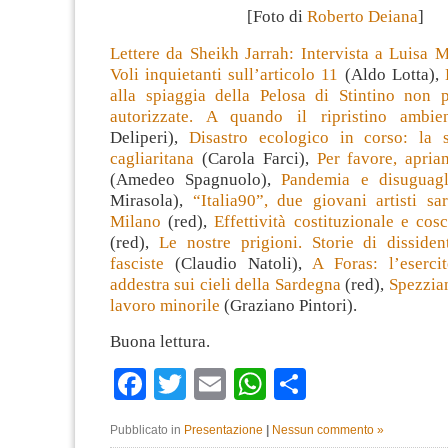
[Foto di
Roberto Deiana
]
Lettere da Sheikh Jarrah: Intervista a Luisa 
Voli inquietanti sull’articolo 11
(Aldo Lotta),
alla spiaggia della Pelosa di Stintino non 
autorizzate. A quando il ripristino ambien
Deliperi),
Disastro ecologico in corso: la st
cagliaritana
(Carola Farci),
Per favore, apria
(Amedeo Spagnuolo),
Pandemia e disuguagl
Mirasola),
“Italia90”, due giovani artisti sa
Milano
(red),
Effettività costituzionale e cosc
(red),
Le nostre prigioni. Storie di dissiden
fasciste
(Claudio Natoli),
A Foras: l’esercit
addestra sui cieli della Sardegna
(red),
Spezzia
lavoro minorile
(Graziano Pintori).
Buona lettura.
Facebook
Twitter
Email
WhatsApp
Condividi
Pubblicato in
Presentazione
|
Nessun commento »