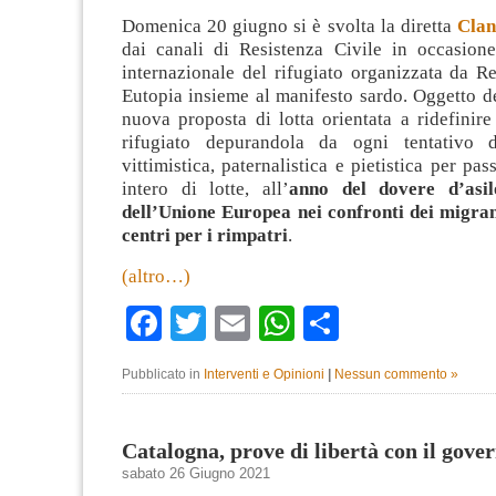
Domenica 20 giugno si è svolta la diretta
Clan
dai canali di Resistenza Civile in occasione
internazionale del rifugiato organizzata da Re
Eutopia insieme al manifesto sardo. Oggetto d
nuova proposta di lotta orientata a ridefinire
rifugiato depurandola da ogni tentativo d
vittimistica, paternalistica e pietistica per pa
intero di lotte, all’
anno del dovere d’asilo
dell’Unione Europea nei confronti dei migrant
centri per i rimpatri
.
(altro…)
Facebook
Twitter
Email
WhatsApp
Condividi
Pubblicato in
Interventi e Opinioni
|
Nessun commento »
Catalogna, prove di libertà con il gove
sabato 26 Giugno 2021