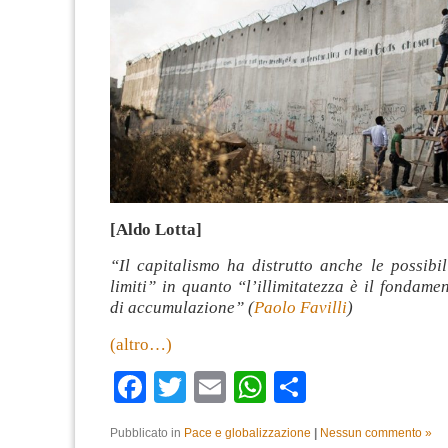
[Aldo Lotta]
“Il capitalismo ha distrutto anche le possibil
limiti” in quanto “l’illimitatezza è il fondame
di accumulazione” (
Paolo Favilli
)
(altro…)
Facebook
Twitter
Email
WhatsApp
Condividi
Pubblicato in
Pace e globalizzazione
|
Nessun commento »