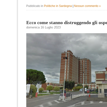
Pubblicato in
Politiche in Sardegna
|
Nessun commento »
Ecco come stanno distruggendo gli ospe
domenica 16 Luglio 2023