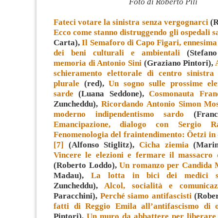
Foto di Roberto Pili
Fateci votare la sinistra senza vergognarci
(R
Ecco come stanno distruggendo gli ospedali s
Carta),
Il Semaforo di Capo Figari, ennesima
dei beni culturali e ambientali
(Stefano
memoria di Antonio Sini
(Graziano Pintori),
schieramento elettorale di centro sinistra
plurale
(red),
Un sogno sulle prossime elez
sarde
(Luana Seddone),
Cosmonauta Fran
Zuncheddu),
Ricordando Antonio Simon Moss
moderno indipendentismo sardo
(France
Emancipazione, dialogo con Sergio Ra
Fenomenologia del fraintendimento: Öetzi in c
[7]
(Alfonso Stiglitz),
Cicha ziemia
(Marine
Vincere le elezioni e fermare il massacro 
(Roberto Loddo),
Un romanzo per Candida
Madau),
La lotta in bici dei medici s
Zuncheddu),
Alcol, socialità e comunicaz
Paracchini),
Perché siamo antifascisti
(Rober
fatti di Reggio Emila all’antifascismo di 
Pintori),
Un muro da abbattere per liberare 