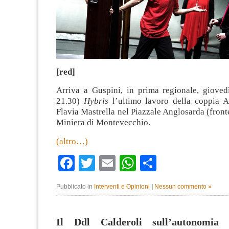
[red]
Arriva a Guspini, in prima regionale, gioved
21.30)
Hybris
l’ultimo lavoro della coppia 
Flavia Mastrella nel Piazzale Anglosarda (fronte
Miniera di Montevecchio.
(altro…)
Facebook
Twitter
Email
WhatsApp
Condividi
Pubblicato in
Interventi e Opinioni
|
Nessun commento »
Il Ddl Calderoli sull’autonomia d