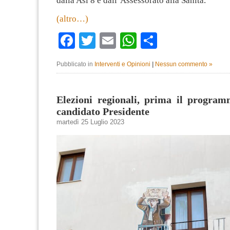
dalla Asl 8 e dall’Assessorato alla Sanità.
(altro…)
Facebook
Twitter
Email
WhatsApp
Condividi
Pubblicato in
Interventi e Opinioni
|
Nessun commento »
Elezioni regionali, prima il program
candidato Presidente
martedì 25 Luglio 2023