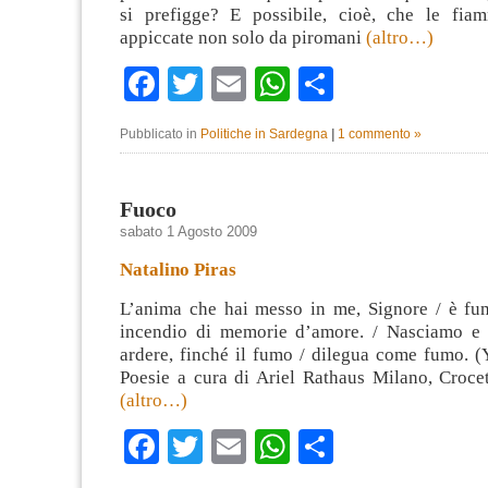
si prefigge? E possibile, cioè, che le fia
appiccate non solo da piromani
(altro…)
Facebook
Twitter
Email
WhatsApp
Condividi
Pubblicato in
Politiche in Sardegna
|
1 commento »
Fuoco
sabato 1 Agosto 2009
Natalino Piras
L’anima che hai messo in me, Signore / è fum
incendio di memorie d’amore. / Nasciamo e 
ardere, finché il fumo / dilegua come fumo. 
Poesie a cura di Ariel Rathaus Milano, Crocet
(altro…)
Facebook
Twitter
Email
WhatsApp
Condividi