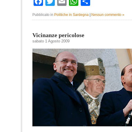
Facebook
Twitter
Email
WhatsApp
Condividi
Pubblicato in
Politiche in Sardegna
|
Nessun commento »
Vicinanze pericolose
sabato 1 Agosto 2009