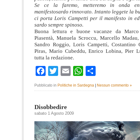
Se ce la faremo, metteremo in onda en
manifestosardo rinnovato. Intanto leggete la b
ci porta Loris Campetti per il manifesto in e
sardo sempre spinoso.
Buona lettura e buone vacanze da Marco 
Piasentà, Manuela Scroccu, Marcello Madau,
Sandro Roggio, Loris Campetti, Costantino 
Piras, Mario Cubeddu, Enrico Lobina, Pier L
tutta la redazione.
Facebook
Twitter
Email
WhatsApp
Condividi
Pubblicato in
Politiche in Sardegna
|
Nessun commento »
Disobbedire
sabato 1 Agosto 2009