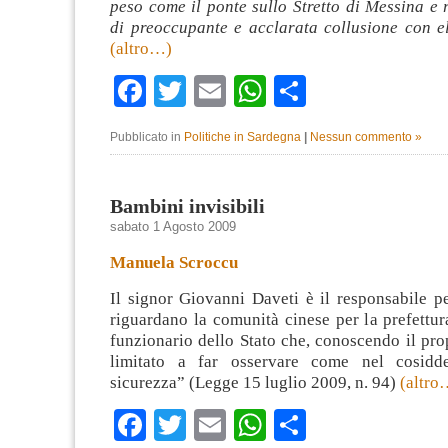
peso come il ponte sullo Stretto di Messina e r
di preoccupante e acclarata collusione con e
(altro…)
Facebook
Twitter
Email
WhatsApp
Condividi
Pubblicato in
Politiche in Sardegna
|
Nessun commento »
Bambini invisibili
sabato 1 Agosto 2009
Manuela Scroccu
Il signor Giovanni Daveti è il responsabile pe
riguardano la comunità cinese per la prefettur
funzionario dello Stato che, conoscendo il prop
limitato a far osservare come nel cosidde
sicurezza” (Legge 15 luglio 2009, n. 94)
(altro
Facebook
Twitter
Email
WhatsApp
Condividi