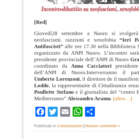
[Red]
Giovedì28 settembre a Nuoro si svolgerà
neofascismi, razzismi e xenofobia
“Ieri P
Antifascisti”
alle ore 17.30 nella Bibblioteca 
organizzato da ANPI Nuoro. L’incontro sarà
presidente provinciale dell’ANPI di Nuoro
Gra
coordinato da
Anna Cacciatori
presidente
dell’ANPI di Nuoro.Interverranno il par
Umberto Lorenzoni
, il direttore de il manifes
Loddo
, la rappresentante di Cittadinanza sen
Poullette Stefano
e il giornalista del “centro I
Mediterraneo”
Alessandro Aramu
.
(altro…)
Facebook
Twitter
Email
WhatsApp
Condividi
Pubblicato in
Comunicazioni
|
Nessun commento »