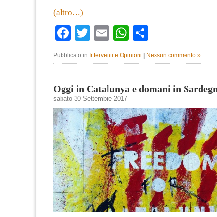
(altro…)
Facebook
Twitter
Email
WhatsApp
Condividi
Pubblicato in
Interventi e Opinioni
|
Nessun commento »
Oggi in Catalunya e domani in Sardeg
sabato 30 Settembre 2017