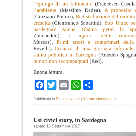
l’epilogo di un fallimento
(Francesco Casul
l’ambiente
(Massimo Dadea),
A proposito 
(Graziano Pintori),
Redistribuzione del reddito 
crescita
(Gianfranco Sabattini),
Sito Unico sc
Sardegna? Anche Obama gettò la sp
Zuncheddu),
I signori delle rinnovab
Muscas),
Primi attori e comprimari della
Revelli),
Cronaca di una giornata infernale: 
sanità pubblica in Sardegna
(Amedeo Spagnu
minori non accompagnati
(Red).
Buona lettura,
Facebook
Twitter
Email
WhatsApp
Condividi
Pubblicato in
Presentazione
|
Nessun commento »
Usi civici story, in Sardegna
sabato 16 Settembre 2017