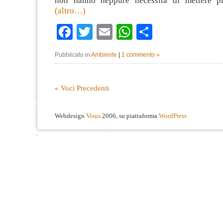
non hanno neppure necessità di mettere pie
(altro…)
Facebook
Twitter
Email
WhatsApp
Condividi
Pubblicato in
Ambiente
|
1 commento »
« Voci Precedenti
Webdesign
Visus
2006, su piattaforma
WordPress