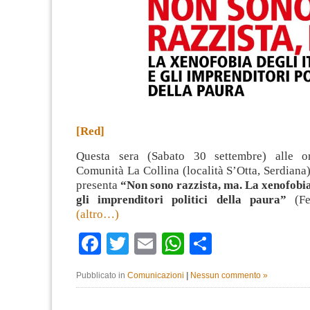
[Red]
Questa sera (Sabato 30 settembre) alle o
Comunità La Collina (località S’Otta, Serdian
presenta
“Non sono razzista, ma. La xenofobia 
gli imprenditori politici della paura”
(Fel
(altro…)
Facebook
Twitter
Email
WhatsApp
Condividi
Pubblicato in
Comunicazioni
|
Nessun commento »