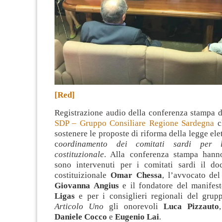
[Red]
Registrazione audio della conferenza stampa 
SDP – Gruppo Consiliare Regione Sardegna
c
sostenere le proposte di riforma della legge ele
c
oordinamento dei comitati sardi per 
costituzionale
. Alla conferenza stampa hann
sono intervenuti per i comitati sardi il doc
costituizionale
Omar Chessa
, l’avvocato de
Giovanna Angius
e il fondatore del manifes
Ligas
e per i consiglieri regionali del grupp
Articolo Uno
gli onorevoli
Luca Pizzauto
Daniele Cocco
e
Eugenio Lai
.