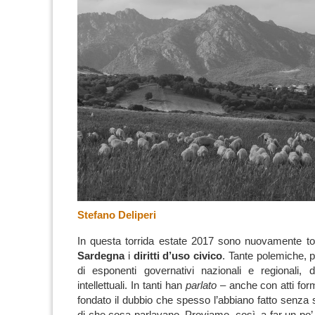
Stefano Deliperi
In questa torrida estate 2017 sono nuovamente torna
Sardegna
i
diritti d’uso civico
.
Tante polemiche, p
di esponenti governativi nazionali e regionali, 
intellettuali. In tanti han
parlato
– anche con atti for
fondato il dubbio che spesso l’abbiano fatto sen
di che cosa parlavano.
Proviamo, così, a far un po’