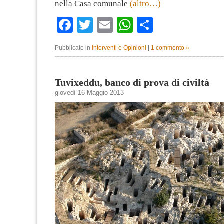
nella Casa comunale
(altro…)
Facebook
Twitter
Email
WhatsApp
Condividi
Pubblicato in
Interventi e Opinioni
|
1 commento »
Tuvixeddu, banco di prova di civiltà
giovedì 16 Maggio 2013