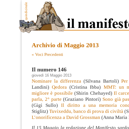
Archivio di Maggio 2013
« Voci Precedenti
Il numero 146
giovedì 16 Maggio 2013
Nominare la differenza
(Silvana Bartoli)
Per 
Landini)
Qedora
(Cristina Ibba)
MMT: un m
migliore è possibile
(Shirin Chehayed)
Il carc
parla, 2° parte
(Graziano Pintori)
Sono già pass
(Gigi Sullo)
Il diritto a una memoria cond
Stiglitz)
Tuvixeddu, banco di prova di civiltà
(S
L’onorificenza a David Grossman
(Anna Maria 
Il 15 Maggio la redazione del Manifesto sardo