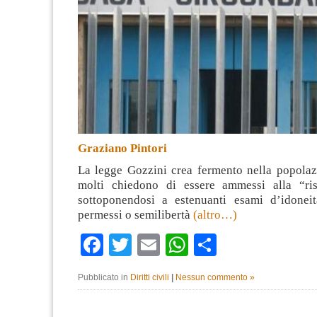
Graziano Pintori
La legge Gozzini crea fermento nella popolazi
molti chiedono di essere ammessi alla “ris
sottoponendosi a estenuanti esami d’idoneit
permessi o semilibertà
(altro…)
Facebook
Twitter
Email
WhatsApp
Condividi
Pubblicato in
Diritti civili
|
Nessun commento »