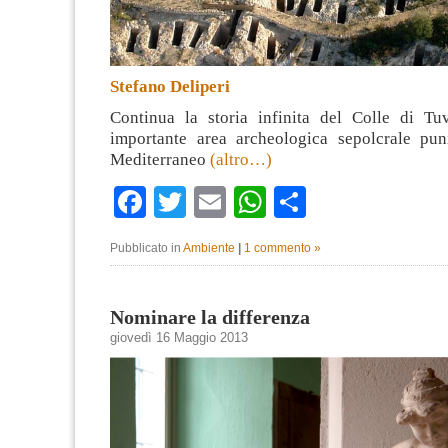
Stefano Deliperi
Continua la storia infinita del Colle di Tu
importante area archeologica sepolcrale pu
Mediterraneo
(altro…)
Facebook
Twitter
Email
WhatsApp
Condividi
Pubblicato in
Ambiente
|
1 commento »
Nominare la differenza
giovedì 16 Maggio 2013