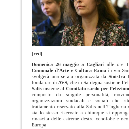
[red]
Domenica 26 maggio
a Cagliar
i alle ore 
Comunale d’Arte e Cultura Exma
in via San
svolgerà una serata organizzata da
Sinistra 
fondatore di
AVS
, che in Sardegna sostiene l’e
Salis
insieme al
Comitato sardo per l’elezione
composto da singole personalità, movime
organizzazioni sindacali e sociali che ri
trattamento riservato alla Salis nell’Ungheria
sia lo stesso riservato a chiunque si opponga
rinascita delle estreme destre xenofobe e neof
Europa.