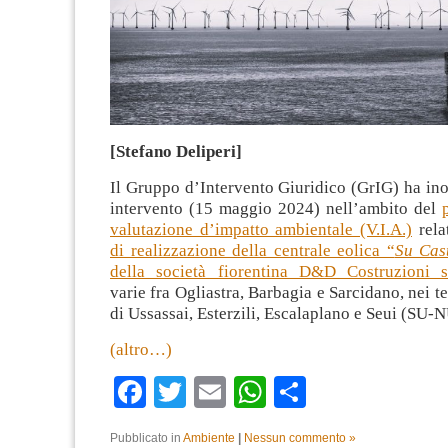
[Stefano Deliperi]
Il Gruppo d’Intervento Giuridico (GrIG) ha inol
intervento (15 maggio 2024) nell’ambito del
valutazione d’impatto ambientale (V.I.A.)
rela
di realizzazione della centrale eolica “
Su Cas
della società fiorentina D&D Costruzioni s.r
varie fra Ogliastra, Barbagia e Sarcidano, nei t
di Ussassai, Esterzili, Escalaplano e Seui (SU-N
(altro…)
Facebook
Twitter
Email
WhatsApp
Condividi
Pubblicato in
Ambiente
|
Nessun commento »