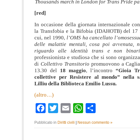
Thousands march in London for Trans Pride par
[red]
In occasione della giornata internazionale co
la Transfobia e la Bifobia (IDAHOTB) del 17 
cui, nel 1990,
l’OMS ha cancellato l’omosessua
delle malattie mentali, cosa poi avvenuta, 
riguardo alle identità trans e non binar
professionistə e studiosə che si sono organizza
di
Collettivo Transitorio
promuovono a Cagliari
13.30 del
18 maggio
, l’incontro
“Gioia Tr
collettive per Resistere al mondo” nella s
Lilliu della Biblioteca Emilio Lussu.
(altro…)
Facebook
Twitter
Email
WhatsApp
Condividi
Pubblicato in
Diritti civili
|
Nessun commento »