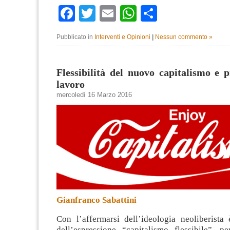
Facebook
Twitter
Email
WhatsApp
Condividi
Pubblicato in
Interventi e Opinioni
|
Nessun commento »
Flessibilità del nuovo capitalismo e p
lavoro
mercoledì 16 Marzo 2016
Gianfranco Sabattini
Con l’affermarsi dell’ideologia neoliberista 
dell’espressione “capitalismo flessibile”, pe