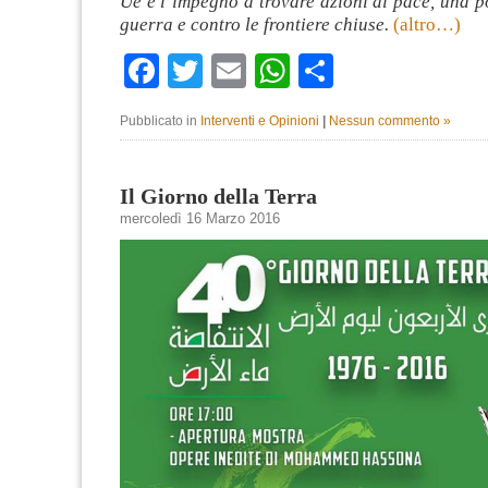
Ue e l’impegno a trovare azioni di pace, una po
guerra e contro le frontiere chiuse.
(altro…)
Facebook
Twitter
Email
WhatsApp
Condividi
Pubblicato in
Interventi e Opinioni
|
Nessun commento »
Il Giorno della Terra
mercoledì 16 Marzo 2016