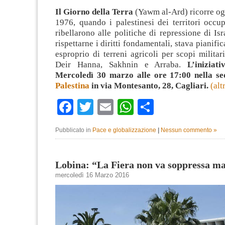
Il Giorno della Terra
(Yawm al-Ard) ricorre og
1976, quando i palestinesi dei territori occu
ribellarono alle politiche di repressione di Isr
rispettarne i diritti fondamentali, stava pianif
esproprio di terreni agricoli per scopi militari
Deir Hanna, Sakhnin e Arraba.
L’iniziati
Mercoledì 30 marzo alle ore 17:00 nella s
Palestina
in via Montesanto, 28, Cagliari.
(al
Facebook
Twitter
Email
WhatsApp
Condividi
Pubblicato in
Pace e globalizzazione
|
Nessun commento »
Lobina: “La Fiera non va soppressa ma
mercoledì 16 Marzo 2016