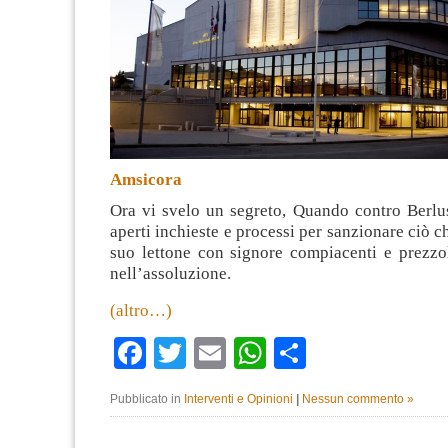
Amsicora
Ora vi svelo un segreto, Quando contro Berlus
aperti inchieste e processi per sanzionare ciò c
suo lettone con signore compiacenti e prezzol
nell’assoluzione.
(altro…)
Facebook
Twitter
Email
WhatsApp
Condividi
Pubblicato in
Interventi e Opinioni
|
Nessun commento »