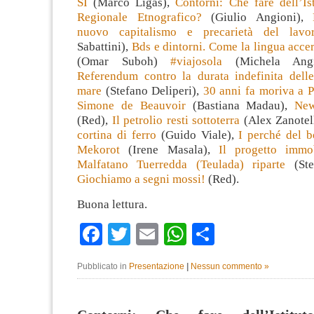
SI
(Marco Ligas),
Contorni: Che fare dell’Is
Regionale Etnografico?
(Giulio Angioni),
nuovo capitalismo e precarietà del lavo
Sabattini),
Bds e dintorni. Come la lingua accer
(Omar Suboh
)
#viajosola
(Michela Ang
Referendum contro la durata indefinita delle 
mare
(Stefano Deliperi),
30 anni fa moriva a Pa
Simone de Beauvoir
(Bastiana Madau),
New
(Red),
Il petrolio resti sottoterra
(Alex Zanotel
cortina di ferro
(Guido Viale),
I perché del b
Mekorot
(Irene Masala),
Il progetto immob
Malfatano Tuerredda (Teulada) riparte
(Stef
Giochiamo a segni mossi!
(Red).
Buona lettura.
Facebook
Twitter
Email
WhatsApp
Condividi
Pubblicato in
Presentazione
|
Nessun commento »