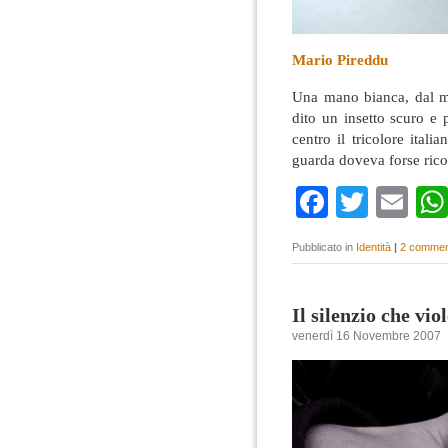
Mario Pireddu
Una mano bianca, dal mo
dito un insetto scuro e 
centro il tricolore itali
guarda doveva forse rico
Faceboo
Twitte
Em
Pubblicato in
Identità
|
2 commen
Il silenzio che vio
venerdì 16 Novembre 2007