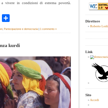
o a vivere in condizioni di estrema povertà.
k
r
ail
WhatsApp
Condividi
Direttore
Roberto Lod
oni
,
Partecipazione e democrazia
|
1 commento »
enza kurdi
Link
Sito
Accedi