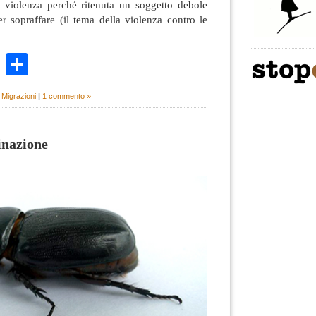
a violenza perché ritenuta un soggetto debole
r sopraffare (il tema della violenza contro le
k
r
ail
WhatsApp
Condividi
,
Migrazioni
|
1 commento »
inazione