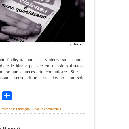
tto facile, trattandosi di violenza sulle donne,
ogliere le idee e pensare col massimo distacco
importante e necessario comunicare. Si resta
lizzante senso di tristezza dovuto non solo
k
r
ail
WhatsApp
Condividi
,
Politiche in Sardegna
|
Nessun commento »
o Peppe?