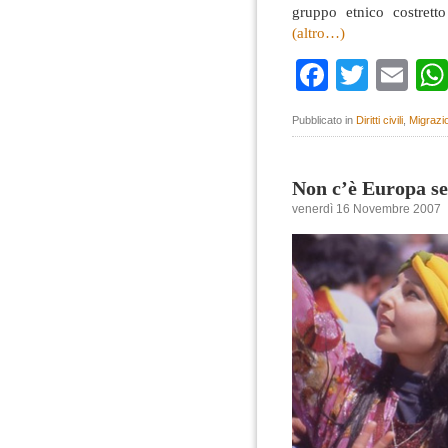
gruppo etnico costrett
(altro…)
Faceboo
Twitte
Em
Pubblicato in
Diritti civili
,
Migrazi
Non c’è Europa s
venerdì 16 Novembre 2007