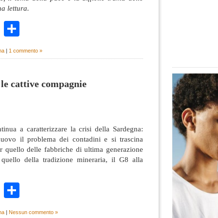
a lettura.
k
r
ail
WhatsApp
Condividi
na
|
1 commento »
e le cattive compagnie
inua a caratterizzare la crisi della Sardegna:
ovo il problema dei contadini e si trascina
er quello delle fabbriche di ultima generazione
 quello della tradizione mineraria, il G8 alla
k
r
ail
WhatsApp
Condividi
na
|
Nessun commento »