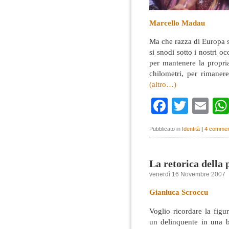
Marcello Madau
Ma che razza di Europa 
si snodi sotto i nostri o
per mantenere la propria
chilometri, per rimanere
(altro…)
Faceboo
Twitte
Em
Pubblicato in
Identità
|
4 commen
La retorica della
venerdì 16 Novembre 2007
Gianluca Scroccu
Voglio ricordare la fig
un delinquente in una 