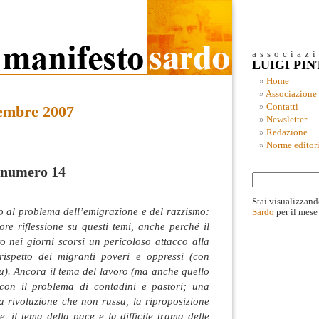
associaz
LUIGI PI
Home
Associazione
Contatti
embre 2007
Newsletter
Redazione
Norme editori
l numero 14
Stai visualizzand
o al problema dell’emigrazione e del razzismo:
Sardo
per il mese
re riflessione su questi temi, anche perché il
to nei giorni scorsi un pericoloso attacco alla
rispetto dei migranti poveri e oppressi (con
u). Ancora il tema del lavoro (ma anche quello
 con il problema di contadini e pastori; una
la rivoluzione che non russa, la riproposizione
e, il tema della pace e la difficile trama delle