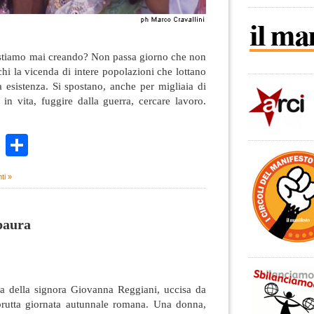
stiamo mai creando? Non passa giorno che non
cchi la vicenda di intere popolazioni che lottano
 esistenza. Si spostano, anche per migliaia di
 in vita, fuggire dalla guerra, cercare lavoro.
k
r
ail
WhatsApp
Condividi
ti »
 paura
ura della signora Giovanna Reggiani, uccisa da
brutta giornata autunnale romana. Una donna,