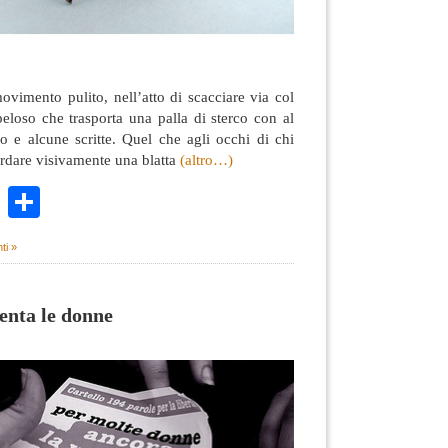
vimento pulito, nell’atto di scacciare via col
peloso che trasporta una palla di sterco con al
ano e alcune scritte. Quel che agli occhi di chi
rdare visivamente una blatta
(altro…)
k
r
ail
WhatsApp
Condividi
ti »
lenta le donne