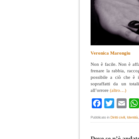
Veronica Marongiu
Non è facile. Non è affa
frenare la rabbia, racc
possibile a ciò che è 
sopraffatti da un tota
all’orrore
(altro…)
Faceboo
Twitte
Em
Pubblicato in
Diritti civili
,
Identità
Dove se n’è andat