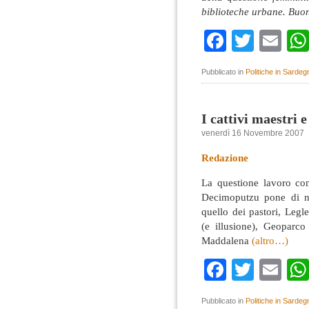
biblioteche urbane. Buon
Faceboo
Twitte
Em
Pubblicato in
Politiche in Sardeg
I cattivi maestri 
venerdì 16 Novembre 2007
Redazione
La questione lavoro cont
Decimoputzu pone di nu
quello dei pastori, Legl
(e illusione), Geoparco
Maddalena
(altro…)
Faceboo
Twitte
Em
Pubblicato in
Politiche in Sardeg