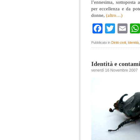
l’ennesima, sottoposta 
per eccellenza e da pote
donne,
(altro…)
Faceboo
Twitte
Em
Pubblicato in
Diritti civili
,
Identità
Identità e contam
venerdì 16 Novembre 2007