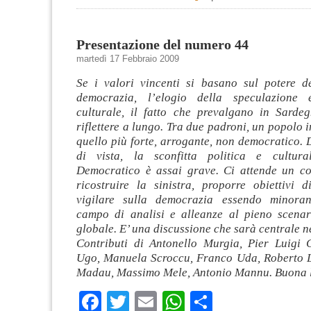
Presentazione del numero 44
martedì 17 Febbraio 2009
Se i valori vincenti si basano sul potere d
democrazia, l’elogio della speculazione
culturale, il fatto che prevalgano in Sarde
riflettere a lungo. Tra due padroni, un popolo i
quello più forte, arrogante, non democratico.
di vista, la sconfitta politica e cultura
Democratico è assai grave. Ci attende un co
ricostruire la sinistra, proporre obiettivi d
vigilare sulla democrazia essendo minoran
campo di analisi e alleanze al pieno scenar
globale. E’ una discussione che sarà centrale ne
Contributi di Antonello Murgia, Pier Luigi C
Ugo, Manuela Scroccu, Franco Uda, Roberto 
Madau, Massimo Mele, Antonio Mannu. Buona l
Facebook
Twitter
Email
WhatsApp
Condividi