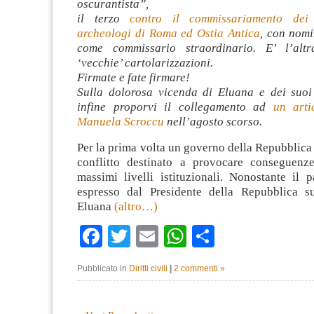
oscurantista”,
il terzo
contro il commissariamento dei 
archeologi di Roma ed Ostia Antica
, con nomi
come commissario straordinario. E’ l’altr
‘vecchie’ cartolarizzazioni.
Firmate e fate firmare!
Sulla dolorosa vicenda di Eluana e dei suoi
infine proporvi il collegamento ad
un arti
Manuela Scroccu
nell’agosto scorso.
Per la prima volta un governo della Repubblica 
conflitto destinato a provocare conseguenz
massimi livelli istituzionali. Nonostante il 
espresso dal Presidente della Repubblica s
Eluana
(altro…)
Facebook
Twitter
Email
WhatsApp
Condividi
Pubblicato in
Diritti civili
|
2 commenti »