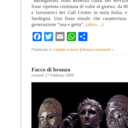
“Buongiorno, sono Roberto Guidi del servizi
frase ripetuta centinaia di volte al giorno, da 8
e lavoratrici dei Call Center in tutta Italia, 
Sardegna. Una frase rituale che caratterizza 
generazione “usa e getta”.
(altro…)
Facebook
Twitter
Email
WhatsApp
Condividi
Pubblicato in
Capitale e lavoro
|
Nessun commento »
Facce di bronzo
martedì 17 Febbraio 2009