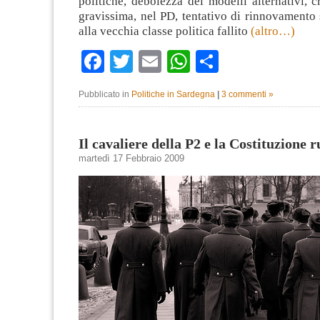
politiche, debolezza dei modelli alternativi, cr
gravissima, nel PD, tentativo di rinnovamento 
alla vecchia classe politica fallito
(altro…)
Facebook
Twitter
Email
WhatsApp
Condividi
Pubblicato in
Politiche in Sardegna
|
3 commenti »
Il cavaliere della P2 e la Costituzione r
martedì 17 Febbraio 2009