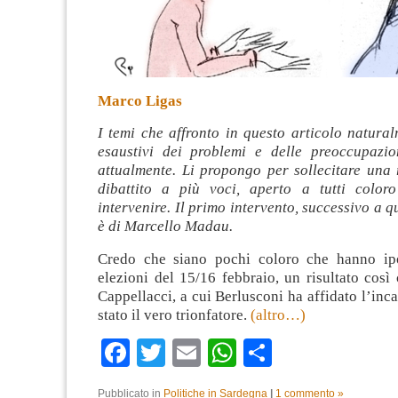
Marco Ligas
I temi che affronto in questo articolo natura
esaustivi dei problemi e delle preoccupazi
attualmente. Li propongo per sollecitare una 
dibattito a più voci, aperto a tutti color
intervenire. Il primo intervento, successivo a q
è di Marcello Madau.
Credo che siano pochi coloro che hanno ipo
elezioni del 15/16 febbraio, un risultato cos
Cappellacci, a cui Berlusconi ha affidato l’inca
stato il vero trionfatore.
(altro…)
Facebook
Twitter
Email
WhatsApp
Condividi
Pubblicato in
Politiche in Sardegna
|
1 commento »