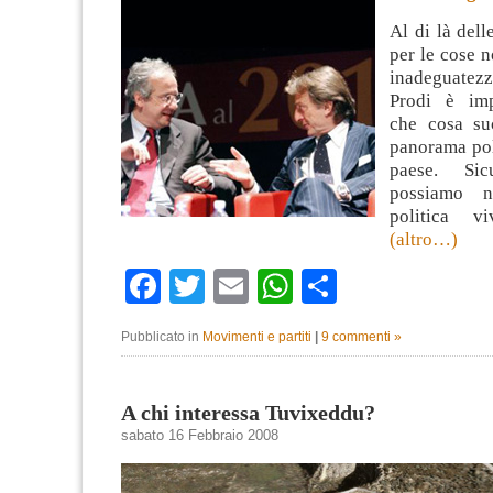
Al di là dell
per le cose n
inadeguatez
Prodi è imp
che cosa su
panorama pol
paese. Sic
possiamo n
politica v
(altro…)
Facebook
Twitter
Email
WhatsApp
Condividi
Pubblicato in
Movimenti e partiti
|
9 commenti »
A chi interessa Tuvixeddu?
sabato 16 Febbraio 2008