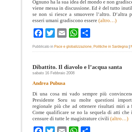
Ognuno ha la sua idea del mondo e non gradisc
viene messa in discussione. Ed è del tutto inuti
se non si riesce a smuovere l’altro. D’altra 
esseri umani gradiscono essere
(altro…)
Facebook
Twitter
Email
WhatsApp
Condividi
Pubblicato in
Pace e globalizzazione
,
Politiche in Sardegna
|
Dibattito. Il diavolo e l’acqua santa
sabato 16 Febbraio 2008
Andrea Pubusa
Di una cosa mi vado sempre più convincend
Presidente Soru su molte questioni importa
regionale più che ad ottenere risultati miri a f
Come qualificare se no la sequela di atti che
censure di tutte le magistrature civili
(altro…)
Facebook
Twitter
Email
WhatsApp
Condividi