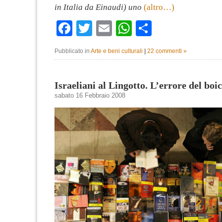
in Italia da Einaudi) uno
(altro…)
Facebook
Twitter
Email
WhatsApp
Condividi
Pubblicato in
Arte e beni culturali
|
22 commenti »
Israeliani al Lingotto. L’errore del boi
sabato 16 Febbraio 2008