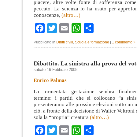
piacere, altre volte fonte di sofferenza come
peccato. La scienza lo ha usato per approfon
conoscenze,
(altro…)
Facebook
Twitter
Email
WhatsApp
Condividi
Pubblicato in
Diritti civili
,
Scuola e formazione
|
1 commento »
Dibattito. La sinistra alla prova del vot
sabato 16 Febbraio 2008
Enrico Palmas
La tormentata gestazione sembra finalme
termine: i partiti che si collocano “a sini
presenteranno alle prossime elezioni sotto un 
ciò, a fronte della decisione di Walter Veltroni 
sola la “propria” creatura
(altro…)
Facebook
Twitter
Email
WhatsApp
Condividi