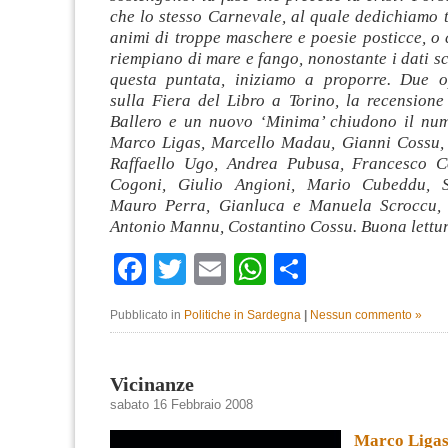
che lo stesso Carnevale, al quale dedichiamo tr
animi di troppe maschere e poesie posticce, o 
riempiano di mare e fango, nonostante i dati sci
questa puntata, iniziamo a proporre. Due o
sulla Fiera del Libro a Torino, la recensione
Ballero e un nuovo ‘Minima’ chiudono il nume
Marco Ligas, Marcello Madau, Gianni Cossu,
Raffaello Ugo, Andrea Pubusa, Francesco C
Cogoni, Giulio Angioni, Mario Cubeddu, 
Mauro Perra, Gianluca e Manuela Scroccu, 
Antonio Mannu, Costantino Cossu. Buona lettur
Facebook
Twitter
Email
WhatsApp
Condividi
Pubblicato in
Politiche in Sardegna
|
Nessun commento »
Vicinanze
sabato 16 Febbraio 2008
Marco Liga