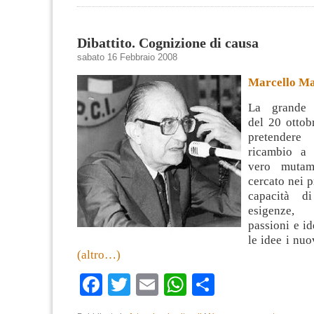
Dibattito. Cognizione di causa
sabato 16 Febbraio 2008
Marcello M
La grande 
del 20 ottob
pretender
ricambio a 
vero mutam
cercato nei 
capacità di
esigenze,
passioni e id
le idee i nuov
(altro…)
Facebook
Twitter
Email
WhatsApp
Condividi