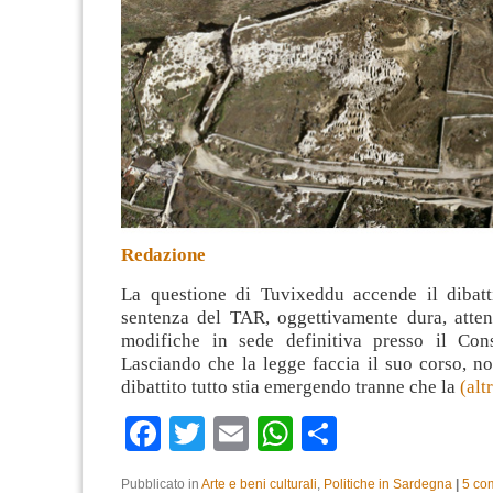
Redazione
La questione di Tuvixeddu accende il dibatti
sentenza del TAR, oggettivamente dura, atte
modifiche in sede definitiva presso il Cons
Lasciando che la legge faccia il suo corso, n
dibattito tutto stia emergendo tranne che la
(al
Facebook
Twitter
Email
WhatsApp
Condividi
Pubblicato in
Arte e beni culturali
,
Politiche in Sardegna
|
5 co