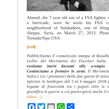
Ahmed, the 7 year old son of a FSA fighter, s
a barricade, were he assits his FSA c
neighborhood of Salahadeen, one of Aleppo
Aleppo, Syria, on March 27, 2013. Phot
Tomada/Sipa USA
[red]
Pubblichiamo il comunicato stampa di Rosalb
Goller del Movimento dei Focolari Italia 
restiamo inerti davanti allo scempio 
Cominciamo a fermare le armi.
Il Moviment
Italia è tra i promotori della due giorni di inizi
Iglesias in Sardegna dal 5 al 6 maggio 2018 p
legame di fraternità tra i popoli oltre le s
giustifica le guerre a cui parteciperà anche il 
(altro…)
Facebook
Twitter
Email
WhatsApp
Condividi