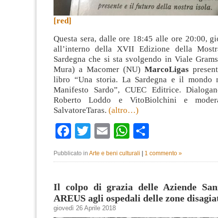
[red]
Questa sera, dalle ore 18:45 alle ore 20:00, gi
all’interno della XVII Edizione della Most
Sardegna che si sta svolgendo in Viale Gram
Mura) a Macomer (NU)
MarcoLigas
present
libro “Una storia. La Sardegna e il mondo ne
Manifesto Sardo”, CUEC Editrice. Dialogan
Roberto Loddo e VitoBiolchini e modera
SalvatoreTaras.
(altro…)
Facebook
Twitter
Email
WhatsApp
Condividi
Pubblicato in
Arte e beni culturali
|
1 commento »
Il colpo di grazia delle Aziende San
AREUS agli ospedali delle zone disagia
giovedì 26 Aprile 2018