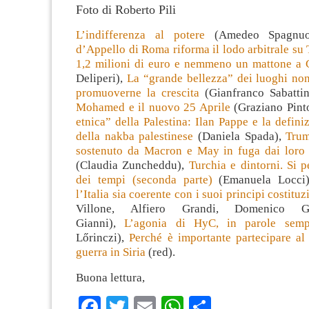
Foto di Roberto Pili
L’indifferenza al potere
(Amedeo Spagnu
d’Appello di Roma riforma il lodo arbitrale su
1,2 milioni di euro e nemmeno un mattone a 
Deliperi),
La “grande bellezza” dei luoghi non
promuoverne la crescita
(Gianfranco Sabatti
Mohamed e il nuovo 25 Aprile
(Graziano Pint
etnica” della Palestina: Ilan Pappe e la definiz
della nakba palestinese
(Daniela Spada),
Trum
sostenuto da Macron e May in fuga dai loro co
(Claudia Zuncheddu),
Turchia e dintorni. Si p
dei tempi (seconda parte)
(Emanuela Locci
l’Italia sia coerente con i suoi principi costituz
Villone, Alfiero Grandi, Domenico Ga
Gianni),
L’agonia di HyC, in parole sempl
Lőrinczi),
Perché è importante partecipare al 
guerra in Siria
(red).
Buona lettura,
Facebook
Twitter
Email
WhatsApp
Condividi