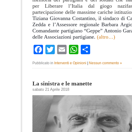
per Liberare l’Italia dal giogo nazifa
partecipazione delle massime cariche istituzio
Tiziana Giovanna Costantino, il sindaco di C
Zedda e l’Assessore regionale Barbara Argio
Comandante partigiano “Geppe” Antonio Garau
delle Associazioni partigiane.
(altro…)
Facebook
Twitter
Email
WhatsApp
Condividi
Pubblicato in
Interventi e Opinioni
|
Nessun commento »
La sinistra e le manette
sabato 21 Aprile 2018