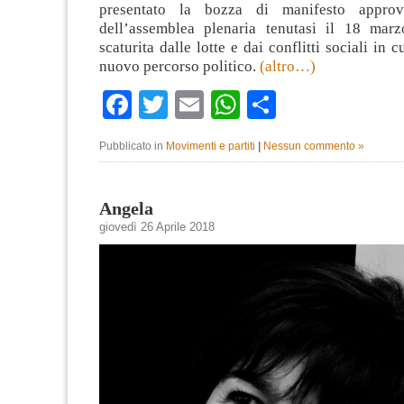
presentato la bozza di manifesto approv
dell’assemblea plenaria tenutasi il 18 mar
scaturita dalle lotte e dai conflitti sociali in 
nuovo percorso politico.
(altro…)
Facebook
Twitter
Email
WhatsApp
Condividi
Pubblicato in
Movimenti e partiti
|
Nessun commento »
Angela
giovedì 26 Aprile 2018