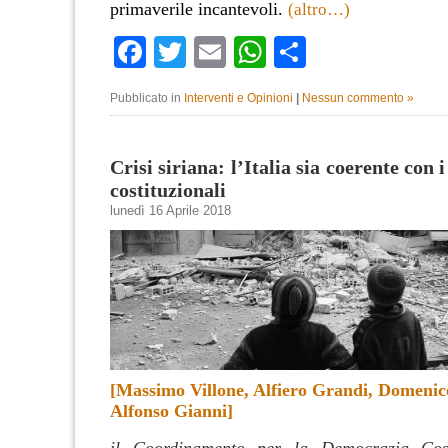
primaverile incantevoli.
(altro…)
Facebook
Twitter
Email
WhatsApp
Condividi
Pubblicato in
Interventi e Opinioni
|
Nessun commento »
Crisi siriana: l’Italia sia coerente con i
costituzionali
lunedì 16 Aprile 2018
[
Massimo Villone, Alfiero Grandi, Domenic
Alfonso Gianni
]
il Coordinamento per la Democrazia Cost