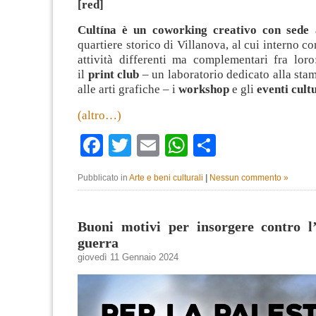
[red]
Cultína è un coworking creativo con sede 
quartiere storico di Villanova, al cui interno c
attività differenti ma complementari fra loro
il
print club
– un laboratorio dedicato alla stam
alle arti grafiche – i
workshop
e gli
eventi cult
(altro…)
Facebook
Twitter
Email
WhatsApp
Condividi
Pubblicato in
Arte e beni culturali
|
Nessun commento »
Buoni motivi per insorgere contro l
guerra
giovedì 11 Gennaio 2024