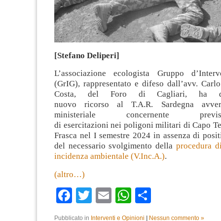
[Stefano Deliperi]
L’associazione ecologista Gruppo d’Interv
(GrIG), rappresentato e difeso dall’avv. Carl
Costa, del Foro di Cagliari, ha d
nuovo ricorso al T.A.R. Sardegna avver
ministeriale concernente prev
di esercitazioni nei poligoni militari di Capo T
Frasca nel I semestre 2024 in assenza di posi
del necessario svolgimento della
procedura di
incidenza ambientale (V.Inc.A.)
.
(altro…)
Facebook
Twitter
Email
WhatsApp
Condividi
Pubblicato in
Interventi e Opinioni
|
Nessun commento »