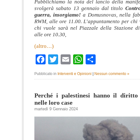
Pubblichiamo la nota del lancio della manife
svolgerà sabato 13 gennaio dal titolo
Contr
guerra, insorgiamo!
a Domusnovas, nella fa
RWM, alle ore 11.00. L’appuntamento per chi v
chi vuole sarà nel Piazzale della Stazione di
alle ore 10.30,
(altro…)
Facebook
Twitter
Email
WhatsApp
Condividi
Pubblicato in
Interventi e Opinioni
|
Nessun commento »
Perché i palestinesi hanno il diritto
nelle loro case
martedì 9 Gennaio 2024