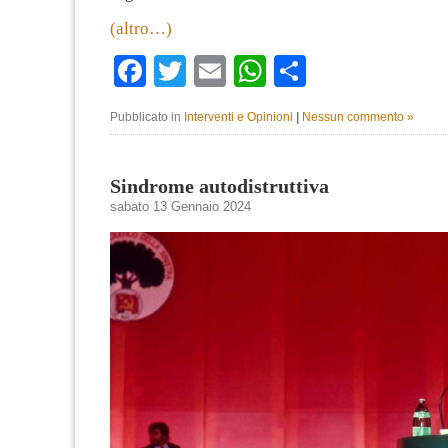
(altro…)
Facebook
Twitter
Email
WhatsApp
Condividi
Pubblicato in
Interventi e Opinioni
|
Nessun commento »
Sindrome autodistruttiva
sabato 13 Gennaio 2024