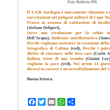
Foto Roberto Pili
Il T.A.R. Sardegna è nuovamente chiamato a e
esercitazioni nei poligoni militari di Capo T
Frasca in assenza di valutazione di incide
(Stefano Deliperi),
Serve una rivoluzione per la salute m
Dell’Acqua),
Sindrome autodistruttiva
(Amed
Perché vogliamo sostenere la creazione dell
fotografica di Cultína
(red),
Perché i pales
diritto di ritornare nelle loro case
(Carlo A.
Ballata triste di una tromba
(Gianni Loy
vogliono la pace
(red),
Nei primi 14 giorn
decessi in carcere e un sovraffollamento del
Buona lettura.
Facebook
Twitter
Email
WhatsApp
Condividi