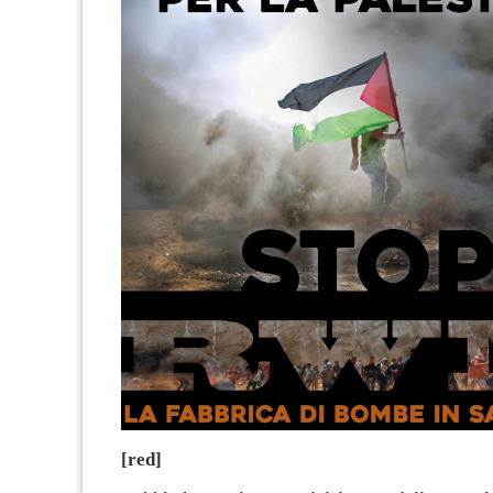
[red]