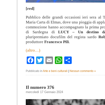
[red]
Pubblico delle grandi occasioni ieri sera al 
Maria Carta di Elmas, dove una pioggia di appla
commozione hanno accompagnato la prima proi
di Sardegna di
LUCY – Un destino da
pluripremiato docufilm del regista sardo
Rob
produttore
Francesco Pili
.
(altro…)
Facebook
Twitter
Email
WhatsApp
Condividi
Pubblicato in
Arte e beni culturali
|
Nessun commento »
Il numero 376
mercoledì 17 Gennaio 2024